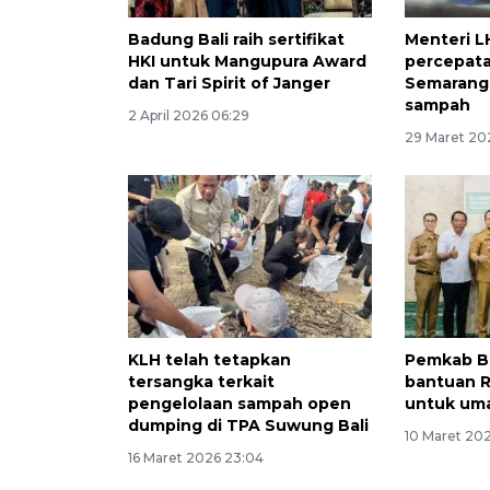
Badung Bali raih sertifikat
Menteri L
HKI untuk Mangupura Award
percepat
dan Tari Spirit of Janger
Semarang 
sampah
2 April 2026 06:29
29 Maret 20
KLH telah tetapkan
Pemkab B
tersangka terkait
bantuan R
pengelolaan sampah open
untuk um
dumping di TPA Suwung Bali
10 Maret 20
16 Maret 2026 23:04