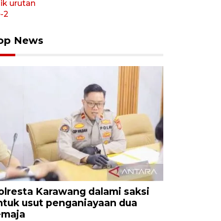
op News
olresta Karawang dalami saksi
ntuk usut penganiayaan dua
emaja