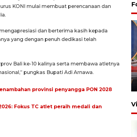
F
engurus KONI mulai membuat perencanaan dan
ia.
engapresiasi dan berterima kasih kepada
nya yang dengan penuh dedikasi telah
Komisi V DPR tinjau
prov Bali ke-10 kalinya serta membawa atletnya
perlintasan sebidang di
rnasional,” pungkas Bupati Adi Arnawa.
Stasiun Bogor
12 Juni 2026 18:49
penambahan provinsi penyangga PON 2028
V
026: Fokus TC atlet peraih medali dan