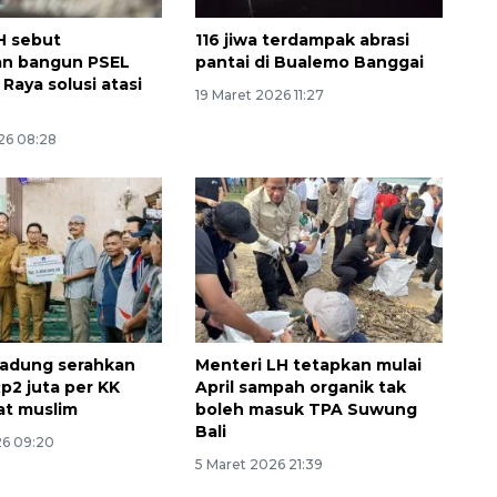
H sebut
116 jiwa terdampak abrasi
an bangun PSEL
pantai di Bualemo Banggai
Raya solusi atasi
19 Maret 2026 11:27
26 08:28
adung serahkan
Menteri LH tetapkan mulai
p2 juta per KK
April sampah organik tak
at muslim
boleh masuk TPA Suwung
Bali
26 09:20
5 Maret 2026 21:39