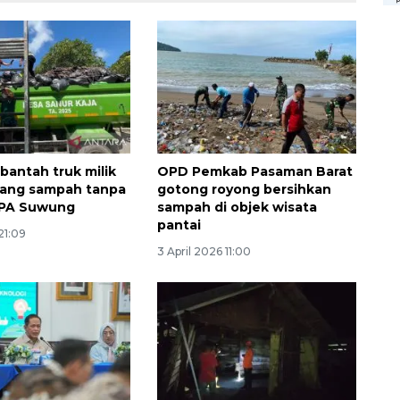
bantah truk milik
OPD Pemkab Pasaman Barat
ang sampah tanpa
gotong royong bersihkan
TPA Suwung
sampah di objek wisata
pantai
21:09
3 April 2026 11:00
Memberantas kejahatan
jalanan Jakarta
2026-08-05 18:00:00