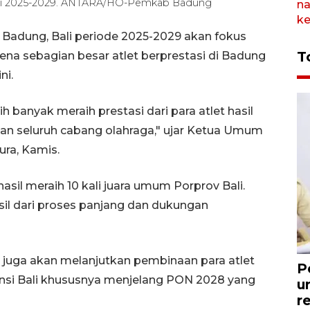
ti 2025-2029. ANTARA/HO-Pemkab Badung
adung, Bali periode 2025-2029 akan fokus
T
ena sebagian besar atlet berprestasi di Badung
ni.
banyak meraih prestasi dari para atlet hasil
n seluruh cabang olahraga," ujar Ketua Umum
ra, Kamis.
sil meraih 10 kali juara umum Porprov Bali.
sil dari proses panjang dan dukungan
g juga akan melanjutkan pembinaan para atlet
P
insi Bali khususnya menjelang PON 2028 yang
u
r