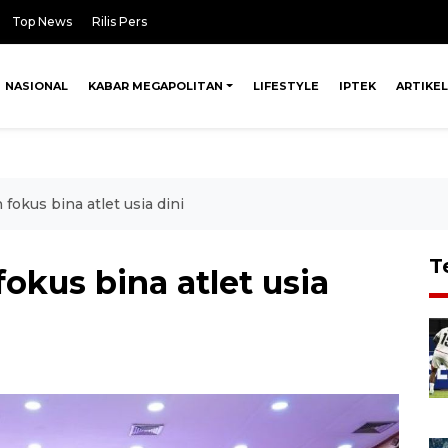
Top News
Rilis Pers
NASIONAL
KABAR MEGAPOLITAN
LIFESTYLE
IPTEK
ARTIKEL
okus bina atlet usia dini
T
kus bina atlet usia