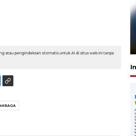
Pelanggan Filaha Farm setia
sampai 8 tahan?
1 Juni 2026 05:47
g atau pengindeksan otomatis untuk AI di situs web ini tanpa
I
AHRAGA