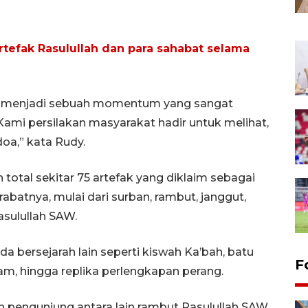
efak Rasulullah dan para sahabat selama
i menjadi sebuah momentum yang sangat
Kami persilakan masyarakat hadir untuk melihat,
oa,” kata Rudy.
otal sekitar 75 artefak yang diklaim sebagai
abatnya, mulai dari surban, rambut, janggut,
sulullah SAW.
da bersejarah lain seperti kiswah Ka’bah, batu
F
am, hingga replika perlengkapan perang.
n pengunjung antara lain rambut Rasulullah SAW,