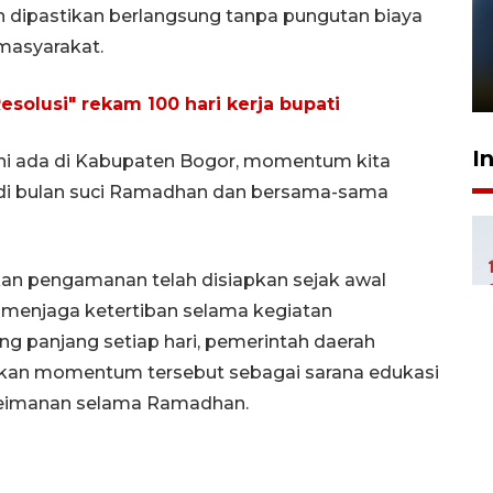
n dipastikan berlangsung tanpa pungutan biaya
Pelanggan Filaha Farm setia
 masyarakat.
sampai 8 tahan?
1 Juni 2026 05:47
esolusi" rekam 100 hari kerja bupati
I
ini ada di Kabupaten Bogor, momentum kita
di bulan suci Ramadhan dan bersama-sama
n pengamanan telah disiapkan sejak awal
a menjaga ketertiban selama kegiatan
ng panjang setiap hari, pemerintah daerah
kan momentum tersebut sebagai sarana edukasi
 keimanan selama Ramadhan.