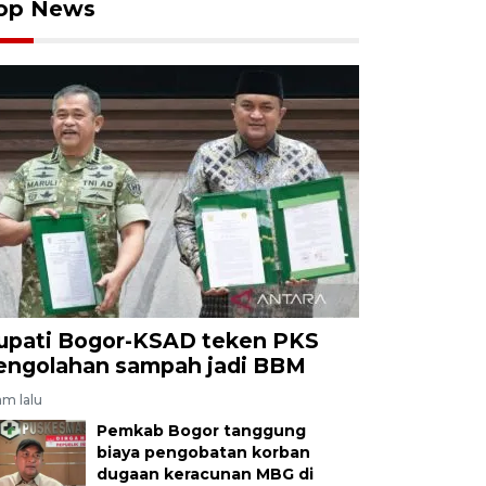
op News
upati Bogor-KSAD teken PKS
engolahan sampah jadi BBM
am lalu
Pemkab Bogor tanggung
biaya pengobatan korban
dugaan keracunan MBG di