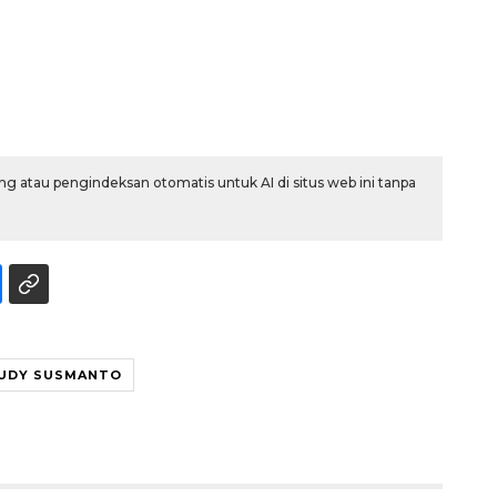
g atau pengindeksan otomatis untuk AI di situs web ini tanpa
Ekonomi triwulan II-2026
tumbuh 5,29 persen
UDY SUSMANTO
2026-08-06 18:45:00