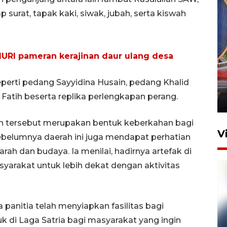
 surat, tapak kaki, siwak, jubah, serta kiswah
URI pameran kerajinan daur ulang desa
Komisi V DPR tinjau
perlintasan sebidang di
seperti pedang Sayyidina Husain, pedang Khalid
Stasiun Bogor
atih beserta replika perlengkapan perang.
12 Juni 2026 18:49
 tersebut merupakan bentuk keberkahan bagi
V
ebelumnya daerah ini juga mendapat perhatian
rah dan budaya. Ia menilai, hadirnya artefak di
arakat untuk lebih dekat dengan aktivitas
panitia telah menyiapkan fasilitas bagi
 di Laga Satria bagi masyarakat yang ingin