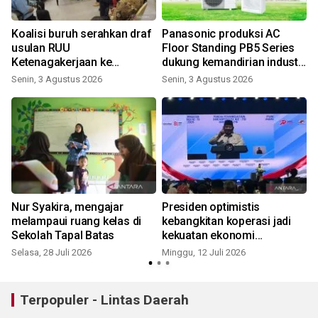
Koalisi buruh serahkan draf
Panasonic produksi AC
usulan RUU
Floor Standing PB5 Series
Ketenagakerjaan ke
dukung kemandirian industri
pimpinan DPR RI
RI
Senin, 3 Agustus 2026
Senin, 3 Agustus 2026
R
Nur Syakira, mengajar
Presiden optimistis
i
melampaui ruang kelas di
kebangkitan koperasi jadi
Sekolah Tapal Batas
kekuatan ekonomi
Indonesia
Selasa, 28 Juli 2026
Minggu, 12 Juli 2026
K
Terpopuler - Lintas Daerah