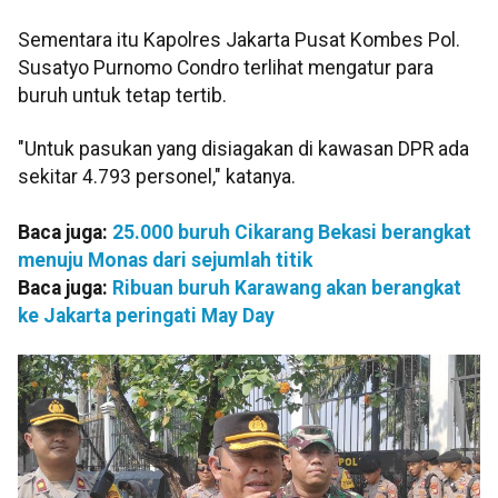
Sementara itu Kapolres Jakarta Pusat Kombes Pol.
Susatyo Purnomo Condro terlihat mengatur para
buruh untuk tetap tertib.
"Untuk pasukan yang disiagakan di kawasan DPR ada
sekitar 4.793 personel," katanya.
Baca juga:
25.000 buruh Cikarang Bekasi berangkat
menuju Monas dari sejumlah titik
Baca juga:
Ribuan buruh Karawang akan berangkat
ke Jakarta peringati May Day