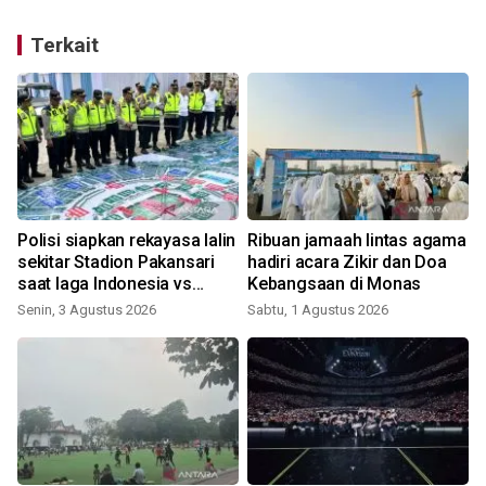
Terkait
Polisi siapkan rekayasa lalin
Ribuan jamaah lintas agama
sekitar Stadion Pakansari
hadiri acara Zikir dan Doa
saat laga Indonesia vs
Kebangsaan di Monas
Vietnam
Senin, 3 Agustus 2026
Sabtu, 1 Agustus 2026