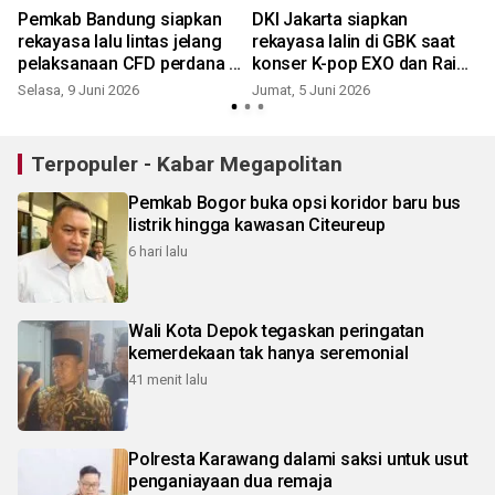
Pemkab Bandung siapkan
DKI Jakarta siapkan
rekayasa lalu lintas jelang
rekayasa lalin di GBK saat
pelaksanaan CFD perdana di
konser K-pop EXO dan Raisa
Soreang
pekan ini
Selasa, 9 Juni 2026
Jumat, 5 Juni 2026
Terpopuler - Kabar Megapolitan
Pemkab Bogor buka opsi koridor baru bus
listrik hingga kawasan Citeureup
6 hari lalu
Wali Kota Depok tegaskan peringatan
kemerdekaan tak hanya seremonial
41 menit lalu
Polresta Karawang dalami saksi untuk usut
penganiayaan dua remaja