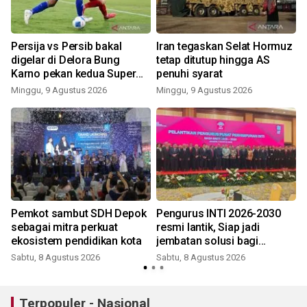
Persija vs Persib bakal
Iran tegaskan Selat Hormuz
digelar di Delora Bung
tetap ditutup hingga AS
Karno pekan kedua Super
penuhi syarat
League
Minggu, 9 Agustus 2026
Minggu, 9 Agustus 2026
Pemkot sambut SDH Depok
Pengurus INTI 2026-2030
sebagai mitra perkuat
resmi lantik, Siap jadi
ekosistem pendidikan kota
jembatan solusi bagi
persoalan bangsa
Sabtu, 8 Agustus 2026
Sabtu, 8 Agustus 2026
Terpopuler - Nasional