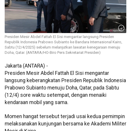
Presiden Mesir Abdel Fattah El Sisi mengantar langsung Presiden
Republik Indonesia Prabowo Subianto ke Bandara Internasional Kairo,
Sabtu (12/4/2025) sebelum melanjutkan lawatan kenegaraan menuju
Doha, Qatar. (ANTARA/HO-Biro Pers Sekretariat Presiden)
Jakarta (ANTARA) -
Presiden Mesir Abdel Fattah El Sisi mengantar
langsung keberangkatan Presiden Republik Indonesia
Prabowo Subianto menuju Doha, Qatar, pada Sabtu
(12/4) sore waktu setempat, dengan menaiki
kendaraan mobil yang sama.
Momen hangat tersebut terjadi usai kedua pemimpin
melaksanakan kunjungan bersama ke Akademi Militer
Mesir di Kairo.