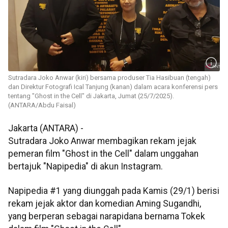
Sutradara Joko Anwar (kiri) bersama produser Tia Hasibuan (tengah)
dan Direktur Fotografi Ical Tanjung (kanan) dalam acara konferensi pers
tentang "Ghost in the Cell" di Jakarta, Jumat (25/7/2025).
(ANTARA/Abdu Faisal)
Jakarta (ANTARA) -
Sutradara Joko Anwar membagikan rekam jejak
pemeran film "Ghost in the Cell" dalam unggahan
bertajuk "Napipedia" di akun Instagram.
Napipedia #1 yang diunggah pada Kamis (29/1) berisi
rekam jejak aktor dan komedian Aming Sugandhi,
yang berperan sebagai narapidana bernama Tokek