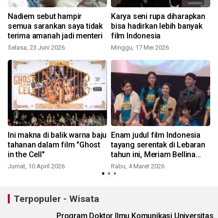
Nadiem sebut hampir
Karya seni rupa diharapkan
semua sarankan saya tidak
bisa hadirkan lebih banyak
terima amanah jadi menteri
film Indonesia
Selasa, 23 Juni 2026
Minggu, 17 Mei 2026
R
Ini makna di balik warna baju
Enam judul film Indonesia
tahanan dalam film "Ghost
tayang serentak di Lebaran
in the Cell"
tahun ini, Meriam Bellina
deg-degan
Jumat, 10 April 2026
Rabu, 4 Maret 2026
S
Terpopuler - Wisata
Program Doktor Ilmu Komunikasi Universitas