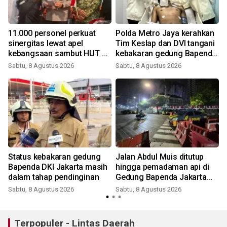
11.000 personel perkuat
Polda Metro Jaya kerahkan
sinergitas lewat apel
Tim Keslap dan DVI tangani
kebangsaan sambut HUT RI
kebakaran gedung Bapenda
di kawasan Monas
DKI
Sabtu, 8 Agustus 2026
Sabtu, 8 Agustus 2026
Status kebakaran gedung
Jalan Abdul Muis ditutup
Bapenda DKI Jakarta masih
hingga pemadaman api di
dalam tahap pendinginan
Gedung Bapenda Jakarta
selesai
Sabtu, 8 Agustus 2026
Sabtu, 8 Agustus 2026
Terpopuler - Lintas Daerah