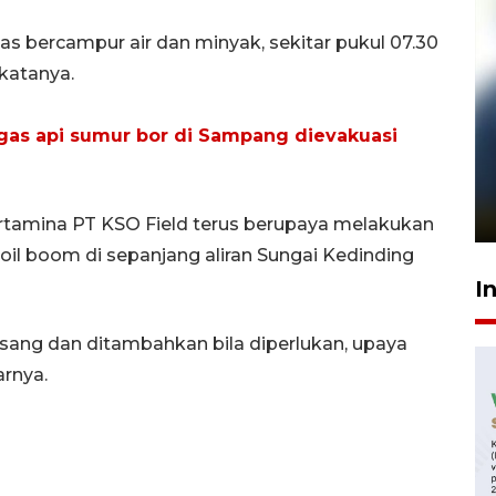
gas bercampur air dan minyak, sekitar pukul 07.30
katanya.
as api sumur bor di Sampang dievakuasi
Pelanggan Filaha Farm setia
sampai 8 tahan?
1 Juni 2026 05:47
ertamina PT KSO Field terus berupaya melakukan
l boom di sepanjang aliran Sungai Kedinding
I
pasang dan ditambahkan bila diperlukan, upaya
arnya.