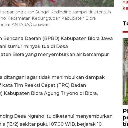
epanjang aliran Sungai Kedinding sampai titik terjauh
Ngraho Kecamatan Kedungtuban Kabupaten Blora
T
 bumi. ANTARA/Gunawan.
n Bencana Daerah (BPBD) Kabupaten Blora Jawa
i sumur minyak tua di Desa
ten Blora yang menyemburkan air bercampur
ra ditangani agar tidak menimbulkan dampak
," kata Tim Reaksi Cepat (TRC) Badan
Kabupaten Blora Agung Triyono di Blora,
P
dinding Desa Ngraho itu diketahui menyemburkan
p
t
 (13/2) sekitar pukul 07.00 WIB, berjarak 10