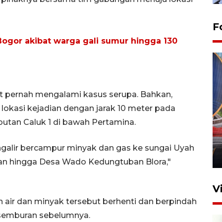
F
Bogor akibat warga gali sumur hingga 130
t pernah mengalami kasus serupa. Bahkan,
lokasi kejadian dengan jarak 10 meter pada
Komisi V DPR tinjau
butan Caluk 1 di bawah Pertamina.
perlintasan sebidang di
Stasiun Bogor
mengalir bercampur minyak dan gas ke sungai Uyah
12 Juni 2026 18:49
an hingga Desa Wado Kedungtuban Blora,"
V
 air dan minyak tersebut berhenti dan berpindah
an semburan sebelumnya.