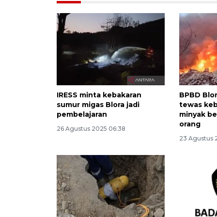
IRESS minta kebakaran
BPBD Blor
sumur migas Blora jadi
tewas ke
pembelajaran
minyak be
orang
26 Agustus 2025 06:38
23 Agustus 