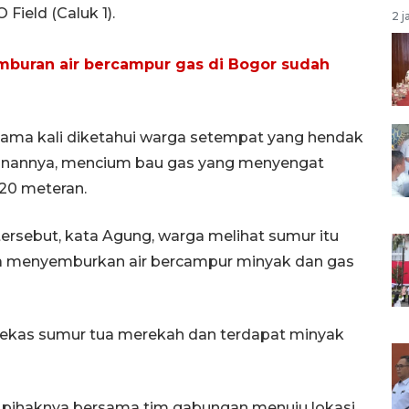
Field (Caluk 1).
2 j
mburan air bercampur gas di Bogor sudah
tama kali diketahui warga setempat yang hendak
lanannya, mencium bau gas yang menyengat
 20 meteran.
ersebut, kata Agung, warga melihat sumur itu
ga menyemburkan air bercampur minyak dan gas
 bekas sumur tua merekah dan terdapat minyak
, pihaknya bersama tim gabungan menuju lokasi