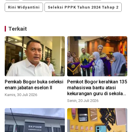
Rini Widyantini
Seleksi PPPK Tahun 2024 Tahap 2
Terkait
Pemkab Bogor buka seleksi
Pemkot Bogor kerahkan 135
enam jabatan eselon II
mahasiswa bantu atasi
kekurangan guru di sekolah
Kamis, 30 Juli 2026
negeri
Senin, 20 Juli 2026
R