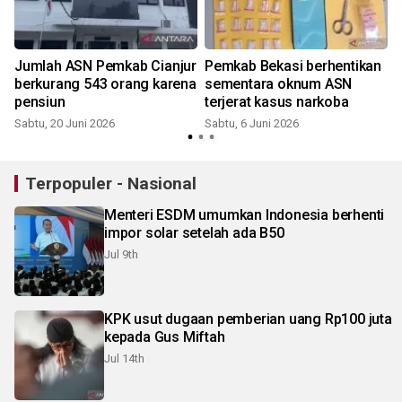
Jumlah ASN Pemkab Cianjur
Pemkab Bekasi berhentikan
berkurang 543 orang karena
sementara oknum ASN
pensiun
terjerat kasus narkoba
S
Sabtu, 20 Juni 2026
Sabtu, 6 Juni 2026
Terpopuler - Nasional
Menteri ESDM umumkan Indonesia berhenti
impor solar setelah ada B50
Jul 9th
KPK usut dugaan pemberian uang Rp100 juta
kepada Gus Miftah
Jul 14th