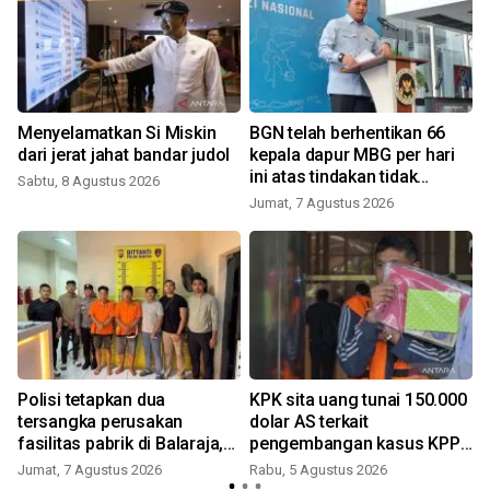
Menyelamatkan Si Miskin
BGN telah berhentikan 66
dari jerat jahat bandar judol
kepala dapur MBG per hari
ini atas tindakan tidak
Sabtu, 8 Agustus 2026
disiplin
Jumat, 7 Agustus 2026
Polisi tetapkan dua
KPK sita uang tunai 150.000
tersangka perusakan
dolar AS terkait
fasilitas pabrik di Balaraja,
pengembangan kasus KPP
motifnya pun terkuak
Banjarmasin
Jumat, 7 Agustus 2026
Rabu, 5 Agustus 2026