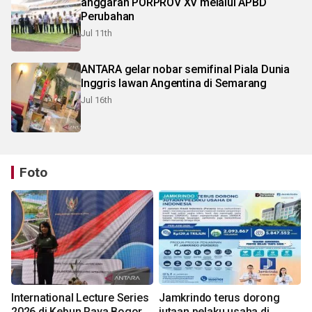
anggaran PORPROV XV melalui APBD
Perubahan
Jul 11th
ANTARA gelar nobar semifinal Piala Dunia
Inggris lawan Angentina di Semarang
Jul 16th
Foto
International Lecture Series
Jamkrindo terus dorong
2026 di Kebun Raya Bogor
jutaan pelaku usaha di