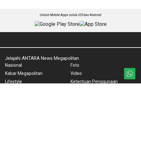
Unduh Mobile Apps untuk iOS dan Android
Jelajahi ANTARA News Megapolitan
Nasional
Foto
Kabar Megapolitan
Video
Lifestyle
Ketentuan Penggunaan
Iptek
Kebijakan Privasi
Artikel
Pedoman Media Siber
Lingkungan Hidup
Tentang Kami
Wisata
Rilis Pers
Internasional
Olahraga