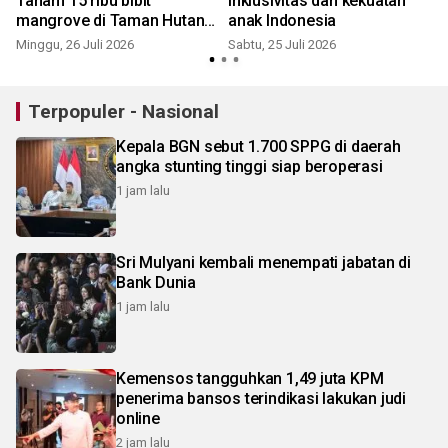
r
Tanam 15 ribu bibit
inklusivitas dan kekuatan
mangrove di Taman Hutan
anak Indonesia
S
Raya Ngurah Rai
Minggu, 26 Juli 2026
Sabtu, 25 Juli 2026
Terpopuler - Nasional
Kepala BGN sebut 1.700 SPPG di daerah
angka stunting tinggi siap beroperasi
1 jam lalu
Sri Mulyani kembali menempati jabatan di
Bank Dunia
1 jam lalu
Kemensos tangguhkan 1,49 juta KPM
penerima bansos terindikasi lakukan judi
online
2 jam lalu