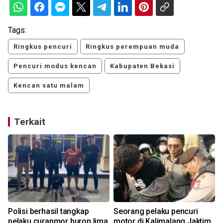
Tags:
Ringkus pencuri
Ringkus perempuan muda
Pencuri modus kencan
Kabupaten Bekasi
Kencan satu malam
Terkait
Polisi berhasil tangkap
Seorang pelaku pencuri
pelaku curanmor buron lima
motor di Kalimalang Jaktim