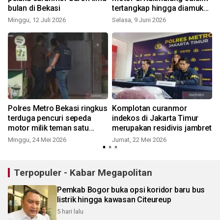
bulan di Bekasi
tertangkap hingga diamuk
massa
Minggu, 12 Juli 2026
Selasa, 9 Juni 2026
R
Polres Metro Bekasi ringkus
Komplotan curanmor
terduga pencuri sepeda
indekos di Jakarta Timur
motor milik teman satu
merupakan residivis jambret
indekos
Minggu, 24 Mei 2026
Jumat, 22 Mei 2026
Terpopuler - Kabar Megapolitan
Pemkab Bogor buka opsi koridor baru bus
listrik hingga kawasan Citeureup
5 hari lalu