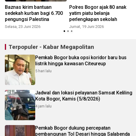
Baznas kirim bantuan
Polres Bogor ajak 80 anak
sedekah kurban bagi 6.700
yatim piatu belanja
pengungsi Palestina
perlengkapan sekolah
Selasa, 23 Juni 2026
Jumat, 19 Juni 2026
R
Terpopuler - Kabar Megapolitan
Pemkab Bogor buka opsi koridor baru bus
listrik hingga kawasan Citeureup
5 hari lalu
Jadwal dan lokasi pelayanan Samsat Keliling
Kota Bogor, Kamis (5/8/2026)
4 jam lalu
Pemkab Bogor dukung percepatan
pembangunan Tol Desari hingga Salabenda