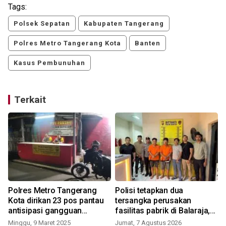
Tags:
Polsek Sepatan
Kabupaten Tangerang
Polres Metro Tangerang Kota
Banten
Kasus Pembunuhan
Terkait
Polres Metro Tangerang
Polisi tetapkan dua
Kota dirikan 23 pos pantau
tersangka perusakan
antisipasi gangguan
fasilitas pabrik di Balaraja,
Kamtibmas
motifnya pun terkuak
Minggu, 9 Maret 2025
Jumat, 7 Agustus 2026