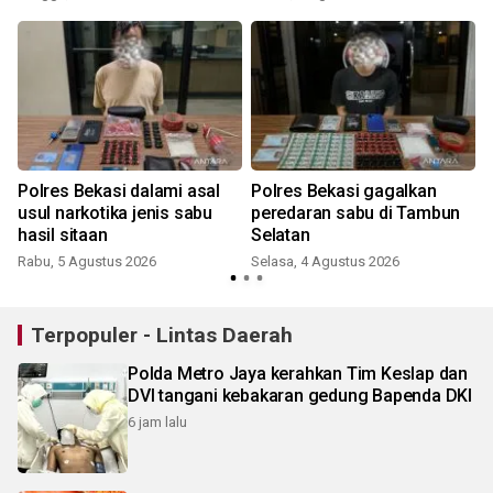
Polres Bekasi dalami asal
Polres Bekasi gagalkan
usul narkotika jenis sabu
peredaran sabu di Tambun
hasil sitaan
Selatan
Rabu, 5 Agustus 2026
Selasa, 4 Agustus 2026
R
Terpopuler - Lintas Daerah
Polda Metro Jaya kerahkan Tim Keslap dan
DVI tangani kebakaran gedung Bapenda DKI
6 jam lalu