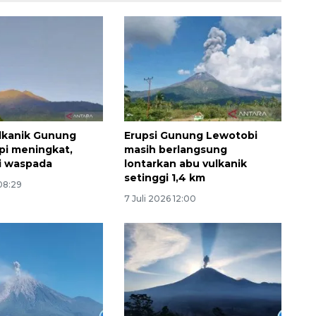
lkanik Gunung
Erupsi Gunung Lewotobi
pi meningkat,
masih berlangsung
di waspada
lontarkan abu vulkanik
setinggi 1,4 km
 08:29
160 ribu sambungan baru
7 Juli 2026 12:00
jaringan gas 2026
2026-08-07 18:00:00