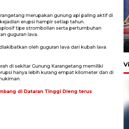
angetang merupakan gunung api paling aktif di
ejadian erupsi hampir setiap tahun.
Komisi V DPR tinjau
ksplosif tipe strombolian serta pertumbuhan
perlintasan sebidang di
ian guguran lava.
Stasiun Bogor
12 Juni 2026 18:49
kibatkan oleh guguran lava dari kubah lava
V
erah di sekitar Gunung Karangetang memiliki
erupsi hanya lebih kurang empat kilometer dan di
emukiman.
mbang di Dataran Tinggi Dieng terus
Pelanggan Filaha Farm setia