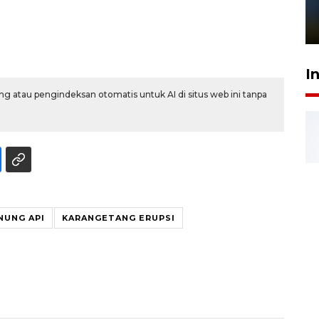
sampai 8 tahan?
1 Juni 2026 05:47
I
g atau pengindeksan otomatis untuk AI di situs web ini tanpa
NUNG API
KARANGETANG ERUPSI