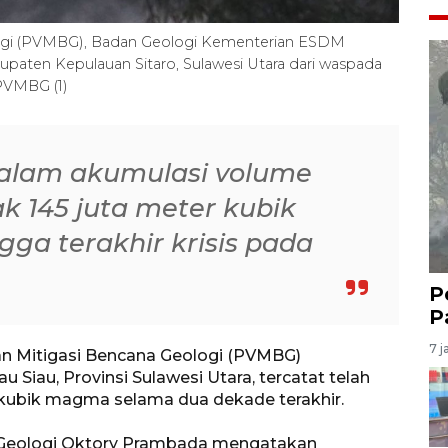
logi (PVMBG), Badan Geologi Kementerian ESDM
paten Kepulauan Sitaro, Sulawesi Utara dari waspada
-PVMBG (1)
dalam akumulasi volume
 145 juta meter kubik
gga terakhir krisis pada
P
P
7 j
an Mitigasi Bencana Geologi (PVMBG)
Siau, Provinsi Sulawesi Utara, tercatat telah
kubik magma selama dua dekade terakhir.
Geologi Oktory Prambada mengatakan