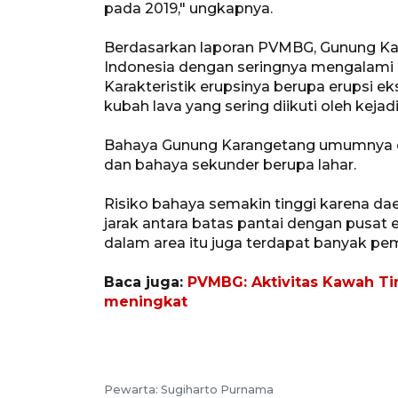
pada 2019," ungkapnya.
Berdasarkan laporan PVMBG, Gunung Kar
Indonesia dengan seringnya mengalami k
Karakteristik erupsinya berupa erupsi e
kubah lava yang sering diikuti oleh kejad
Bahaya Gunung Karangetang umumnya dia
dan bahaya sekunder berupa lahar.
Risiko bahaya semakin tinggi karena da
jarak antara batas pantai dengan pusat 
dalam area itu juga terdapat banyak p
Baca juga:
PVMBG: Aktivitas Kawah Ti
meningkat
Pewarta: Sugiharto Purnama