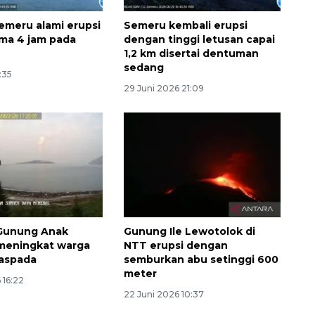
meru alami erupsi
Semeru kembali erupsi
ama 4 jam pada
dengan tinggi letusan capai
1,2 km disertai dentuman
sedang
1:35
29 Juni 2026 21:09
 Gunung Anak
Gunung Ile Lewotolok di
meningkat warga
NTT erupsi dengan
waspada
semburkan abu setinggi 600
meter
 16:22
22 Juni 2026 10:37