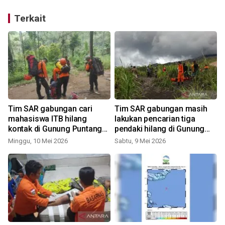
Terkait
Tim SAR gabungan cari
Tim SAR gabungan masih
mahasiswa ITB hilang
lakukan pencarian tiga
kontak di Gunung Puntang
pendaki hilang di Gunung
Bandung
Dukono
Minggu, 10 Mei 2026
Sabtu, 9 Mei 2026
S