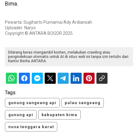
Bima.
Pewarta: Sugiharto Purnama/Ady Ardiansah
Uploader: Naryo
Copyright © ANTARA BOGOR 2025
Dilarang keras mengambil konten, melakukan crawling atau
pengindeksan otomatis untuk AI di situs web ini tanpa izin tertulis dari
Kantor Berita ANTARA.
Tags:
gunung sangeang api
pulau sangeang
gunung api
kabupaten bima
nusa tenggara barat