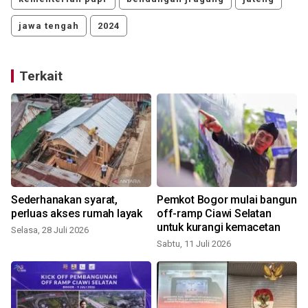
jawa tengah
2024
Terkait
Sederhanakan syarat,
Pemkot Bogor mulai bangun
perluas akses rumah layak
off-ramp Ciawi Selatan
n
untuk kurangi kemacetan
Selasa, 28 Juli 2026
Sabtu, 11 Juli 2026
R