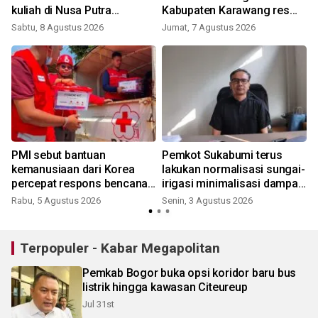
kuliah di Nusa Putra
Kabupaten Karawang resmi
University
terbentuk
Sabtu, 8 Agustus 2026
Jumat, 7 Agustus 2026
J
PMI sebut bantuan
Pemkot Sukabumi terus
kemanusiaan dari Korea
lakukan normalisasi sungai-
percepat respons bencana
irigasi minimalisasi dampak
nasional
El Nino
Rabu, 5 Agustus 2026
Senin, 3 Agustus 2026
R
Terpopuler - Kabar Megapolitan
Pemkab Bogor buka opsi koridor baru bus
listrik hingga kawasan Citeureup
Jul 31st