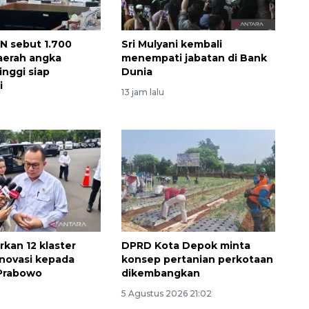
N sebut 1.700
Sri Mulyani kembali
aerah angka
menempati jabatan di Bank
inggi siap
Dunia
i
13 jam lalu
rkan 12 klaster
DPRD Kota Depok minta
inovasi kepada
konsep pertanian perkotaan
Memberantas kejahatan
 Prabowo
dikembangkan
jalanan Jakarta
5 Agustus 2026 21:02
2026-08-05 18:00:00