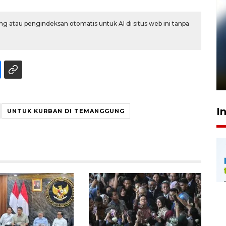
g atau pengindeksan otomatis untuk AI di situs web ini tanpa
Pelanggan Filaha Farm setia
sampai 8 tahan?
1 Juni 2026 05:47
I
UNTUK KURBAN DI TEMANGGUNG