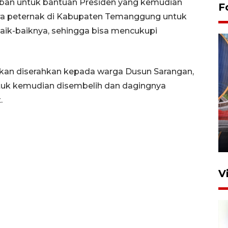
rban untuk bantuan Presiden yang kemudian
F
para peternak di Kabupaten Temanggung untuk
aik-baiknya, sehingga bisa mencukupi
 akan diserahkan kepada warga Dusun Sarangan,
tuk kemudian disembelih dan dagingnya
.
Komisi V DPR tinjau
perlintasan sebidang di
Stasiun Bogor
12 Juni 2026 18:49
V