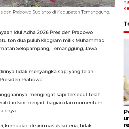
Presiden Prabowo Subianto di Kabupaten Temanggung.
T
yaan Idul Adha 2026 Presiden Prabowo
satu ton dua puluh kilogram milik Muhammad
camatan Selopampang, Temanggung, Jawa
dirinya tidak menyangka sapi yang telah
h Presiden Prabowo.
nggaannya, mengingat sapi tersebut telah
ecil dan kini menjadi bagian dari momentum
lainnya.
P
u
r
, kemudian di sini masuk kriteria, tidak