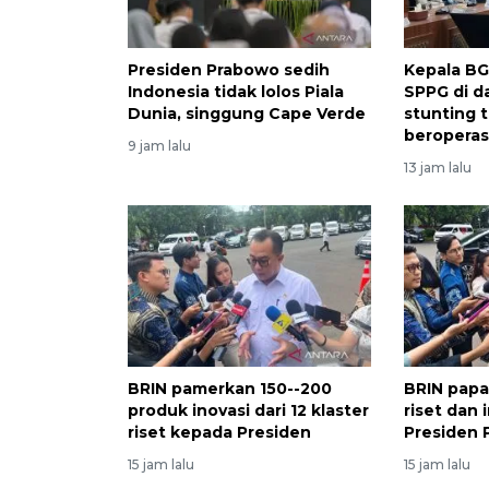
Presiden Prabowo sedih
Kepala BG
Indonesia tidak lolos Piala
SPPG di d
Dunia, singgung Cape Verde
stunting t
beroperas
9 jam lalu
13 jam lalu
BRIN pamerkan 150--200
BRIN papa
produk inovasi dari 12 klaster
riset dan 
riset kepada Presiden
Presiden
15 jam lalu
15 jam lalu