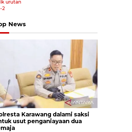
op News
olresta Karawang dalami saksi
ntuk usut penganiayaan dua
emaja