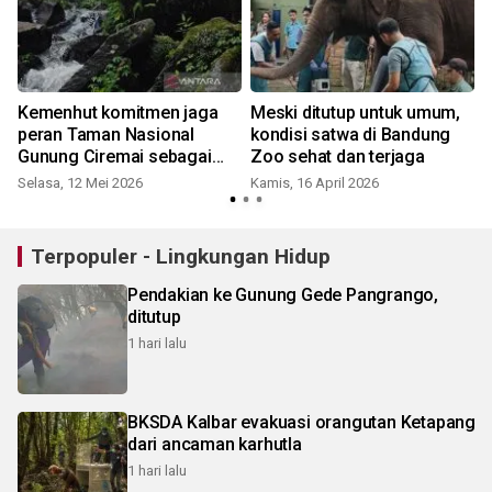
Kemenhut komitmen jaga
Meski ditutup untuk umum,
i
peran Taman Nasional
kondisi satwa di Bandung
Gunung Ciremai sebagai
Zoo sehat dan terjaga
"Tower Air" Jawa Barat
Selasa, 12 Mei 2026
Kamis, 16 April 2026
J
Terpopuler - Lingkungan Hidup
Pendakian ke Gunung Gede Pangrango,
ditutup
1 hari lalu
BKSDA Kalbar evakuasi orangutan Ketapang
dari ancaman karhutla
1 hari lalu