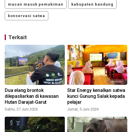
macan masuk pemukiman
kabupaten bandung
konservasi satwa
Terkait
Dua elang brontok
Star Energy kenalkan satwa
dilepasliarkan di kawasan
kunci Gunung Salak kepada
Hutan Darajat-Garut
pelajar
Sabtu, 27 Juni 2026
Jumat, 5 Juni 2026
S