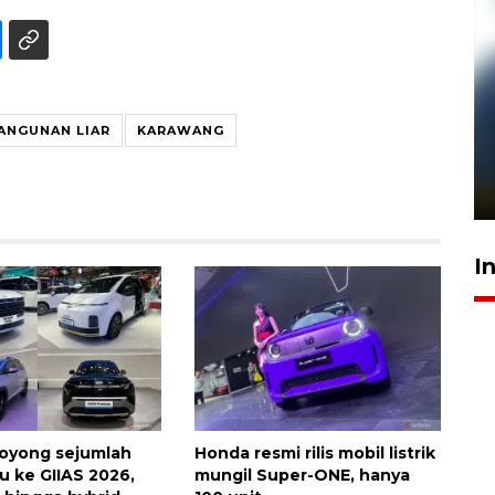
ANGUNAN LIAR
KARAWANG
Pelanggan Filaha Farm setia
sampai 8 tahan?
1 Juni 2026 05:47
I
oyong sejumlah
Honda resmi rilis mobil listrik
u ke GIIAS 2026,
mungil Super-ONE, hanya