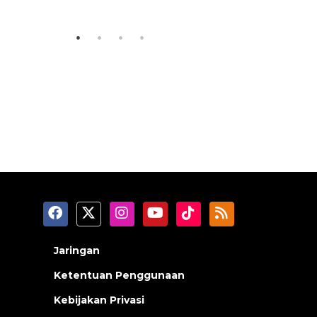
2026-08-07 13:45:00
2026-08-07 0
Jaringan
Ketentuan Penggunaan
Kebijakan Privasi