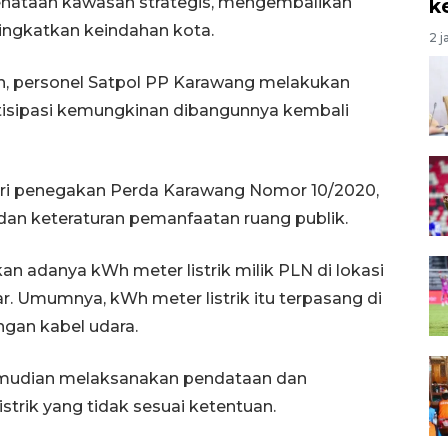
penataan kawasan strategis, mengembalikan
k
ningkatkan keindahan kota.
2 j
ban, personel Satpol PP Karawang melakukan
tisipasi kemungkinan dibangunnya kembali
ari penegakan Perda Karawang Nomor 10/2020,
dan keteraturan pemanfaatan ruang publik.
n adanya kWh meter listrik milik PLN di lokasi
r. Umumnya, kWh meter listrik itu terpasang di
ngan kabel udara.
kemudian melaksanakan pendataan dan
trik yang tidak sesuai ketentuan.