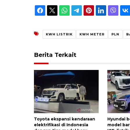
KWH LISTRIK
KWH METER
PLN
B
Berita Terkait
Toyota ekspansi kendaraan
Hyundai b
elektrifikasi di Indonesia
model bar