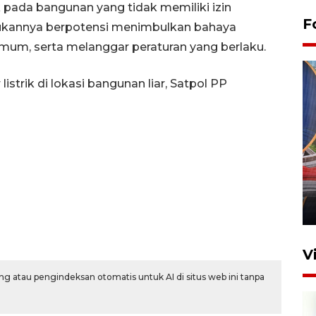
k pada bangunan yang tidak memiliki izin
F
ukannya berpotensi menimbulkan bahaya
um, serta melanggar peraturan yang berlaku.
trik di lokasi bangunan liar, Satpol PP
Komisi V DPR tinjau
perlintasan sebidang di
Stasiun Bogor
12 Juni 2026 18:49
V
g atau pengindeksan otomatis untuk AI di situs web ini tanpa