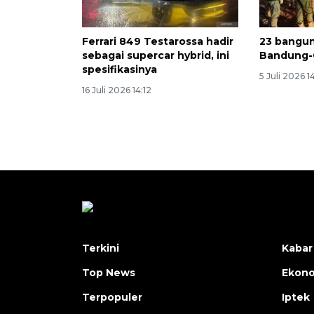
Ferrari 849 Testarossa hadir
23 banguna
sebagai supercar hybrid, ini
Bandung-C
spesifikasinya
5 Juli 2026 14
16 Juli 2026 14:12
Terkini
Kabar
Top News
Ekon
Terpopuler
Iptek