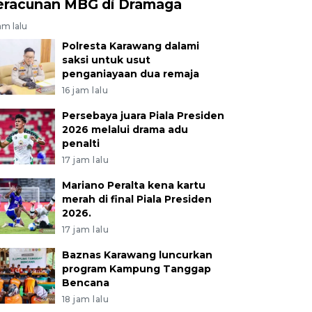
eracunan MBG di Dramaga
am lalu
Polresta Karawang dalami
saksi untuk usut
penganiayaan dua remaja
16 jam lalu
Persebaya juara Piala Presiden
2026 melalui drama adu
penalti
17 jam lalu
Mariano Peralta kena kartu
merah di final Piala Presiden
2026.
17 jam lalu
Baznas Karawang luncurkan
program Kampung Tanggap
Bencana
18 jam lalu