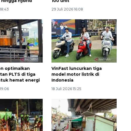
k, hingga hybrid
100 unit
 18:43
29 Juli 2026 16:08
on optimalkan
VinFast luncurkan tiga
an PLTS di tiga
model motor listrik di
ntuk hemat energi
Indonesia
 19:06
18 Juli 2026 15:25
Ekspedisi Rupiah Berdaulat
2026 sambangi Papua