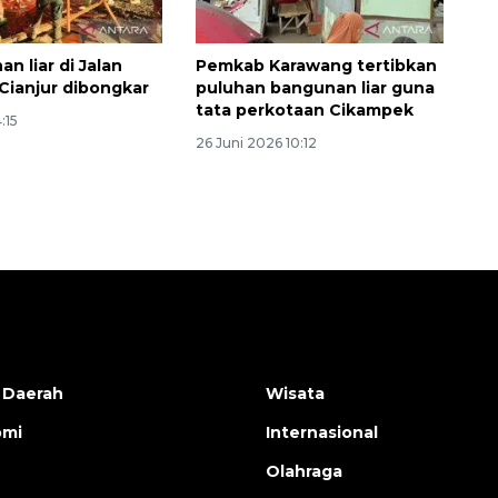
2026-08-06 13:15:00
n liar di Jalan
Pemkab Karawang tertibkan
ianjur dibongkar
puluhan bangunan liar guna
tata perkotaan Cikampek
:15
26 Juni 2026 10:12
 Daerah
Wisata
omi
Internasional
Olahraga