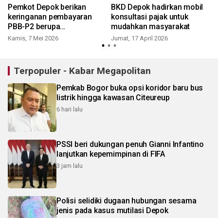
Pemkot Depok berikan
BKD Depok hadirkan mobil
keringanan pembayaran
konsultasi pajak untuk
PBB-P2 berupa
mudahkan masyarakat
penghapusan denda
Kamis, 7 Mei 2026
Jumat, 17 April 2026
Terpopuler - Kabar Megapolitan
Pemkab Bogor buka opsi koridor baru bus
listrik hingga kawasan Citeureup
6 hari lalu
PSSI beri dukungan penuh Gianni Infantino
lanjutkan kepemimpinan di FIFA
3 jam lalu
Polisi selidiki dugaan hubungan sesama
jenis pada kasus mutilasi Depok