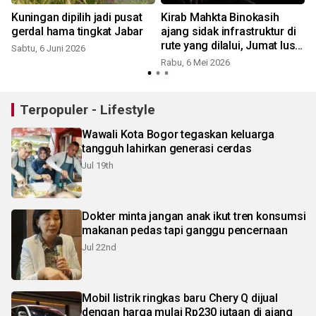
Kuningan dipilih jadi pusat
Kirab Mahkta Binokasih
gerdal hama tingkat Jabar
ajang sidak infrastruktur di
rute yang dilalui, Jumat lusa
Sabtu, 6 Juni 2026
digelar di Bogor
Rabu, 6 Mei 2026
Terpopuler - Lifestyle
Wawali Kota Bogor tegaskan keluarga
tangguh lahirkan generasi cerdas
Jul 19th
Dokter minta jangan anak ikut tren konsumsi
makanan pedas tapi ganggu pencernaan
Jul 22nd
Mobil listrik ringkas baru Chery Q dijual
dengan harga mulai Rp230 jutaan di ajang