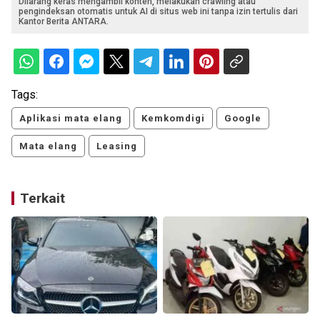
Dilarang keras mengambil konten, melakukan crawling atau
pengindeksan otomatis untuk AI di situs web ini tanpa izin tertulis dari
Kantor Berita ANTARA.
Tags:
Aplikasi mata elang
Kemkomdigi
Google
Mata elang
Leasing
Terkait