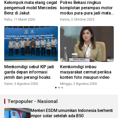
Kelompok mata elang cegat
Polres Bekasi ringkus
pengemudi mobil Mercedes
komplotan perampas motor
Benz di Jakut
modus pura-pura jadi mata
elang
Rabu, 11 Maret 2026
Kamis, 2 Oktober 2025
K
Menkomdigi sebut KIP jadi
Kemkomdigi imbau
garda depan informasi
masyarakat cermat periksa
jernih dan perangi hoaks
konten foto maupun video
Senin, 3 Agustus 2026
Minggu, 2 Agustus 2026
S
Terpopuler - Nasional
Menteri ESDM umumkan Indonesia berhenti
impor solar setelah ada B50