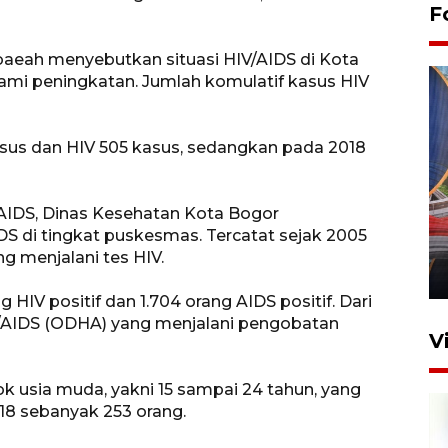
F
aeah menyebutkan situasi HIV/AIDS di Kota
lami peningkatan. Jumlah komulatif kasus HIV
asus dan HIV 505 kasus, sedangkan pada 2018
Komisi V DPR tinjau
AIDS, Dinas Kesehatan Kota Bogor
perlintasan sebidang di
DS di tingkat puskesmas. Tercatat sejak 2005
Stasiun Bogor
g menjalani tes HIV.
12 Juni 2026 18:49
g HIV positif dan 1.704 orang AIDS positif. Dari
V/AIDS (ODHA) yang menjalani pengobatan
V
k usia muda, yakni 15 sampai 24 tahun, yang
8 sebanyak 253 orang.