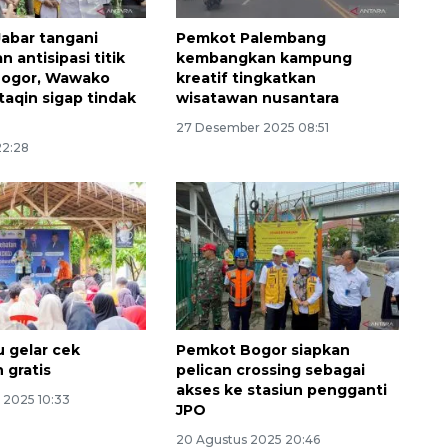
abar tangani
Pemkot Palembang
n antisipasi titik
kembangkan kampung
Bogor, Wawako
kreatif tingkatkan
taqin sigap tindak
wisatawan nusantara
27 Desember 2025 08:51
22:28
 gelar cek
Pemkot Bogor siapkan
 gratis
pelican crossing sebagai
akses ke stasiun pengganti
 2025 10:33
JPO
20 Agustus 2025 20:46