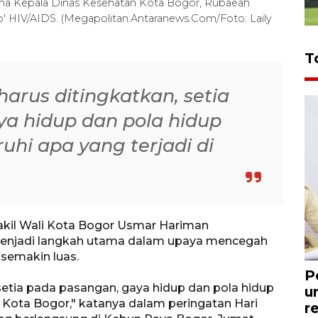
ama Kepala Dinas Kesehatan Kota Bogor, Rubaeah
ro' HIV/AIDS. (Megapolitan.Antaranews.Com/Foto: Laily
T
rus ditingkatkan, setia
a hidup dan pola hidup
i apa yang terjadi di
kil Wali Kota Bogor Usmar Hariman
njadi langkah utama dalam upaya mencegah
semakin luas.
P
etia pada pasangan, gaya hidup dan pola hidup
u
 Kota Bogor," katanya dalam peringatan Hari
r