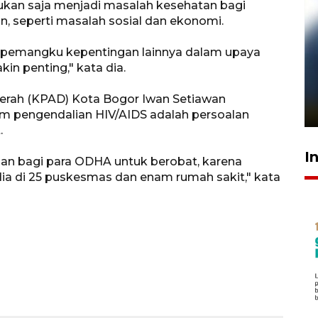
kan saja menjadi masalah kesehatan bagi
n, seperti masalah sosial dan ekonomi.
an pemangku kepentingan lainnya dalam upaya
n penting," kata dia.
Pelanggan Filaha Farm setia
sampai 8 tahan?
erah (KPAD) Kota Bogor Iwan Setiawan
1 Juni 2026 05:47
m pengendalian HIV/AIDS adalah persoalan
.
I
aman bagi para ODHA untuk berobat, karena
ia di 25 puskesmas dan enam rumah sakit," kata