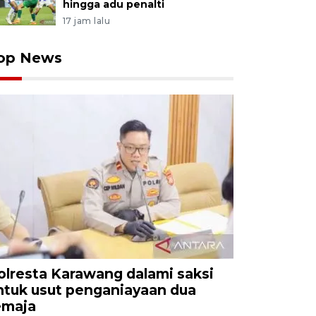
hingga adu penalti
17 jam lalu
op News
olresta Karawang dalami saksi
ntuk usut penganiayaan dua
emaja