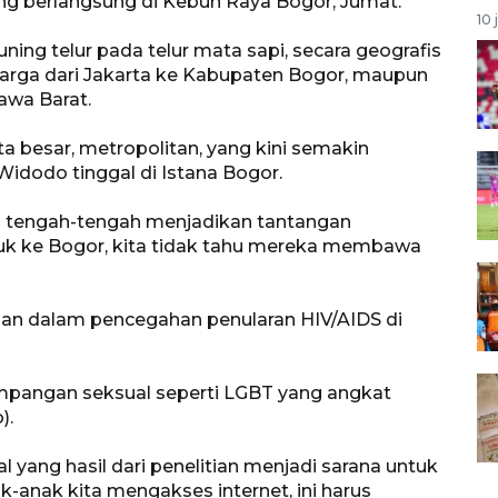
ng berlangsung di Kebun Raya Bogor, Jumat.
10 
ng telur pada telur mata sapi, secara geografis
warga dari Jakarta ke Kabupaten Bogor, maupun
awa Barat.
ta besar, metropolitan, yang kini semakin
Widodo tinggal di Istana Bogor.
di tengah-tengah menjadikan tantangan
suk ke Bogor, kita tidak tahu mereka membawa
angan dalam pencegahan penularan HIV/AIDS di
yimpangan seksual seperti LGBT yang angkat
).
l yang hasil dari penelitian menjadi sarana untuk
k-anak kita mengakses internet, ini harus