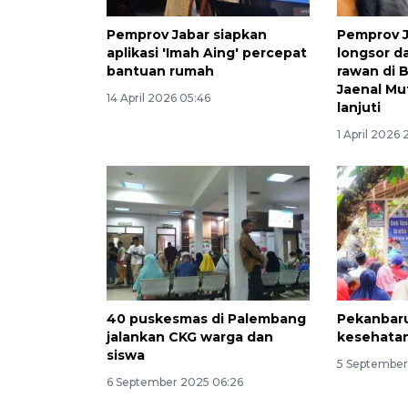
Pemprov Jabar siapkan
Pemprov J
aplikasi 'Imah Aing' percepat
longsor da
bantuan rumah
rawan di 
Jaenal Mu
14 April 2026 05:46
lanjuti
1 April 2026 
40 puskesmas di Palembang
Pekanbaru
jalankan CKG warga dan
kesehatan
siswa
5 September
6 September 2025 06:26