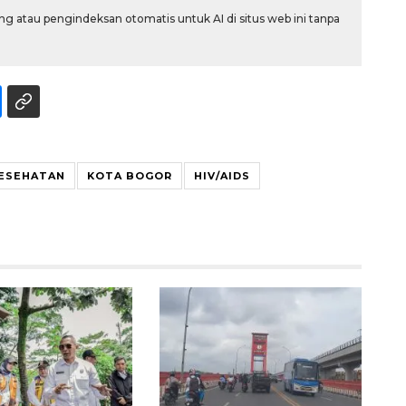
g atau pengindeksan otomatis untuk AI di situs web ini tanpa
KESEHATAN
KOTA BOGOR
HIV/AIDS
Vaksin HPV untuk siswa laki-
laki
2026-08-06 06:30:00