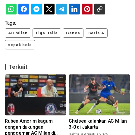
Tags:
AC Milan
Liga Italia
Genoa
Serie A
sepak bola
Terkait
Ruben Amorim kagum
Chelsea kalahkan AC Milan
dengan dukungan
3-0 di Jakarta
penggemar AC Milan di
Sabtu, 8 Agustus 2026