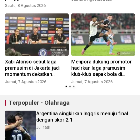
Indonesia
Sabtu, 8 Agustus 2026
Xabi Alonso sebut laga
Menpora dukung promotor
a
pramusim di Jakarta jadi
hadirkan laga pramusim
momentum dekatkan
klub-klub sepak bola di
J
Chelsea dengan penggemar
Indonesia
Jumat, 7 Agustus 2026
Jumat, 7 Agustus 2026
Terpopuler - Olahraga
Argentina singkirkan Inggris menuju final
dengan skor 2-1
Jul 16th