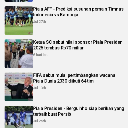
Piala AFF - Prediksi susunan pemain Timnas
Indonesia vs Kamboja
Jul 27th
Ketua SC sebut nilai sponsor Piala Presiden
2026 tembus Rp70 miliar
6 hari lalu
FIFA sebut mulai pertimbangkan wacana
Piala Dunia 2030 diikuti 64 tim
Jul 13th
Piala Presiden - Berguinho siap berikan yang
terbaik buat Persib
Jul 25th