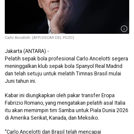
Carlo Ancelotti. (AFP/OSCAR DEL POZO)
Jakarta (ANTARA) -
Pelatih sepak bola profesional Carlo Ancelotti segera
meninggalkan klub sepak bola Spanyol Real Madrid
dan telah setuju untuk melatih Timnas Brasil mulai
Juni tahun ini.
Kabar ini diungkapkan oleh pakar transfer Eropa
Fabrizio Romano, yang mengatakan pelatih asal Italia
itu akan memimpin tim Samba untuk Piala Dunia 2026
di Amerika Serikat, Kanada, dan Meksiko.
"Carlo Ancelotti dan Brasil telah mencapai