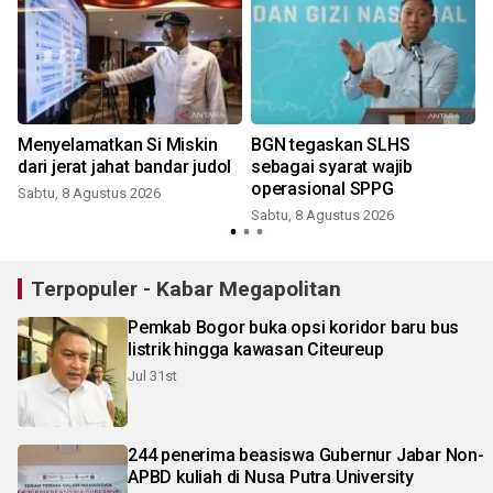
Menyelamatkan Si Miskin
BGN tegaskan SLHS
dari jerat jahat bandar judol
sebagai syarat wajib
PKS
operasional SPPG
Sabtu, 8 Agustus 2026
Sabtu, 8 Agustus 2026
Terpopuler - Kabar Megapolitan
Pemkab Bogor buka opsi koridor baru bus
listrik hingga kawasan Citeureup
Jul 31st
244 penerima beasiswa Gubernur Jabar Non-
APBD kuliah di Nusa Putra University