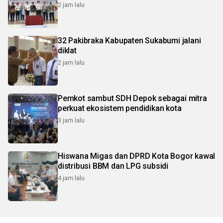
2 jam lalu
32 Pakibraka Kabupaten Sukabumi jalani
diklat
2 jam lalu
Pemkot sambut SDH Depok sebagai mitra
perkuat ekosistem pendidikan kota
3 jam lalu
Hiswana Migas dan DPRD Kota Bogor kawal
distribusi BBM dan LPG subsidi
4 jam lalu