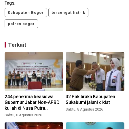
Tags:
Kabupaten Bogor
tersengat listrik
polres bogor
Terkait
244 penerima beasiswa
32 Pakibraka Kabupaten
Gubernur Jabar Non-APBD
Sukabumi jalani diklat
kuliah di Nusa Putra
Sabtu, 8 Agustus 2026
University
Sabtu, 8 Agustus 2026