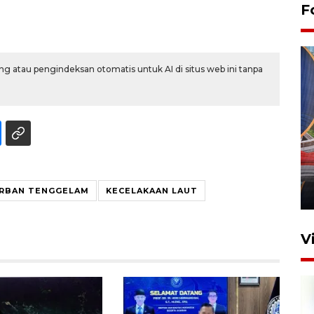
F
g atau pengindeksan otomatis untuk AI di situs web ini tanpa
Komisi V DPR tinjau
perlintasan sebidang di
Stasiun Bogor
ORBAN TENGGELAM
KECELAKAAN LAUT
12 Juni 2026 18:49
V