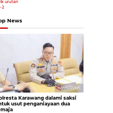
op News
olresta Karawang dalami saksi
ntuk usut penganiayaan dua
emaja