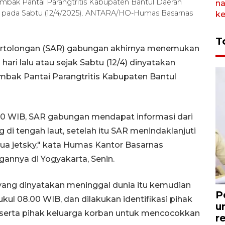
mbak Pantai Parangtritis Kabupaten Bantul Daerah
ng pada Sabtu (12/4/2025). ANTARA/HO-Humas Basarnas
T
Pertolongan (SAR) gabungan akhirnya menemukan
hari lalu atau sejak Sabtu (12/4) dinyatakan
ombak Pantai Parangtritis Kabupaten Bantul
4.00 WIB, SAR gabungan mendapat informasi dari
di tengah laut, setelah itu SAR menindaklanjuti
a jetsky," kata Humas Kantor Basarnas
gannya di Yogyakarta, Senin.
 yang dinyatakan meninggal dunia itu kemudian
P
l 08.00 WIB, dan dilakukan identifikasi pihak
u
serta pihak keluarga korban untuk mencocokkan
r