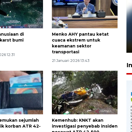
Pelanggan Filaha Farm setia
nusiaan di
Menko AHY pantau ketat
sampai 8 tahan?
 karst bumi
cuaca ekstrem untuk
1 Juni 2026 05:47
keamanan sektor
transportasi
026 12:31
21 Januari 2026 13:43
I
temukan sejumlah
Kemenhub: KNKT akan
lik korban ATR 42-
investigasi penyebab insiden