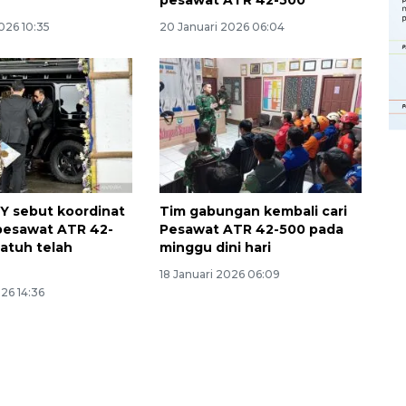
pesawat ATR 42-500
026 10:35
20 Januari 2026 06:04
Y sebut koordinat
Tim gabungan kembali cari
pesawat ATR 42-
Pesawat ATR 42-500 pada
jatuh telah
minggu dini hari
18 Januari 2026 06:09
026 14:36
Memberantas kejahatan
jalanan Jakarta
2026-08-05 18:00:00