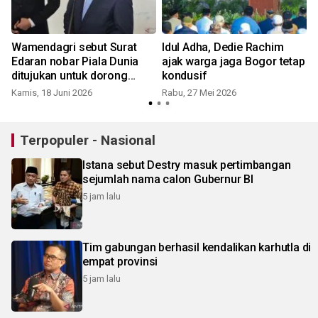
Wamendagri sebut Surat
Idul Adha, Dedie Rachim
Edaran nobar Piala Dunia
ajak warga jaga Bogor tetap
ditujukan untuk dorong
kondusif
ekonomi daerah
Kamis, 18 Juni 2026
Rabu, 27 Mei 2026
S
Terpopuler - Nasional
Istana sebut Destry masuk pertimbangan
sejumlah nama calon Gubernur BI
5 jam lalu
Tim gabungan berhasil kendalikan karhutla di
empat provinsi
5 jam lalu