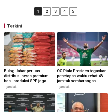
1
2
3
4
5
Terkini
Bulog Jabar perluas
OC Piala Presiden tegaskan
distribusi beras premium
penetapan waktu rehat 48
hasil produksi SPP jaga
jam tak sembarangan
harga sesuai HET
1 jam lalu
1 jam lalu