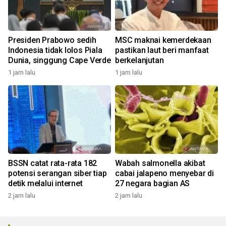
Presiden Prabowo sedih
MSC maknai kemerdekaan
Indonesia tidak lolos Piala
pastikan laut beri manfaat
Dunia, singgung Cape Verde
berkelanjutan
1 jam lalu
1 jam lalu
BSSN catat rata-rata 182
Wabah salmonella akibat
potensi serangan siber tiap
cabai jalapeno menyebar di
detik melalui internet
27 negara bagian AS
2 jam lalu
2 jam lalu