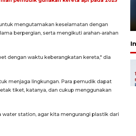
jumlah pemudik gunakan kereta api pada 2025
Pelanggan Filaha Farm setia
sampai 8 tahan?
1 Juni 2026 05:47
 untuk mengutamakan keselamatan dengan
lama berpergian, serta mengikuti arahan-arahan
I
epet dengan waktu keberangkatan kereta," dia
ntuk menjaga lingkungan. Para pemudik dapat
tak tiket, katanya, dan cukup menggunakan
water station, agar kita mengurangi plastik dari