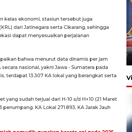
 kelas ekonomi, stasiun tersebut juga
KRL) dari Jatinegara serta Cikarang, sehingga
kasi dapat menyesuaikan perjalanan
Komisi V DPR tinjau
perlintasan sebidang di
Stasiun Bogor
12 Juni 2026 18:49
paikan bahwa menurut data dinamis per jam
secara nasional, yakni Jawa - Sumatera pada
 terdapat 13.307 KA lokal yang berangkat serta
V
et yang sudah terjual dari H-10 s/d H+10 (21 Maret
.613 penumpang. KA Lokal 271.893, KA Jarak Jauh