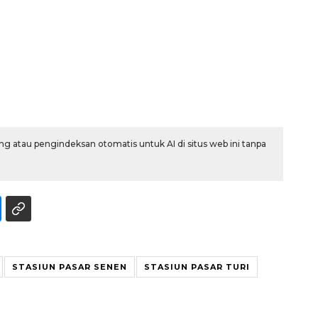
g atau pengindeksan otomatis untuk AI di situs web ini tanpa
Ekonomi triwulan II-2026
tumbuh 5,29 persen
2026-08-06 18:45:00
STASIUN PASAR SENEN
STASIUN PASAR TURI