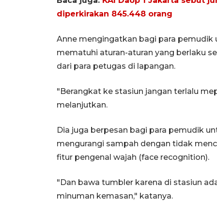
Baca juga:
KAI Daop 1 Jakarta sebut 
diperkirakan 845.448 orang
Anne mengingatkan bagi para pemudik
mematuhi aturan-aturan yang berlaku se
dari para petugas di lapangan.
"Berangkat ke stasiun jangan terlalu m
melanjutkan.
Dia juga berpesan bagi para pemudik u
mengurangi sampah dengan tidak mence
fitur pengenal wajah (face recognition).
"Dan bawa tumbler karena di stasiun ada 
minuman kemasan," katanya.