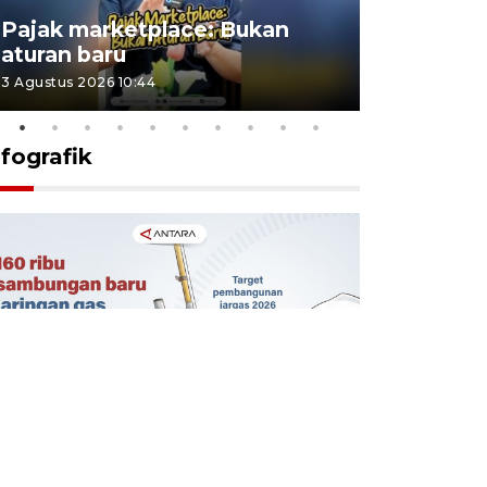
Lomba kic
Pajak marketplace: Bukan
punah? in
aturan baru
Indonesi
3 Agustus 2026 10:44
27 Juli 2026 1
nfografik