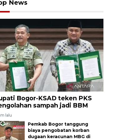
op News
upati Bogor-KSAD teken PKS
engolahan sampah jadi BBM
am lalu
Pemkab Bogor tanggung
biaya pengobatan korban
dugaan keracunan MBG di