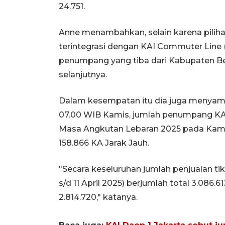
24.751.
Anne menambahkan, selain karena pilihan
terintegrasi dengan KAI Commuter Line (
penumpang yang tiba dari Kabupaten Be
selanjutnya.
Dalam kesempatan itu dia juga menyam
07.00 WIB Kamis, jumlah penumpang KA 
Masa Angkutan Lebaran 2025 pada Kamis,
158.866 KA Jarak Jauh.
"Secara keseluruhan jumlah penjualan tik
s/d 11 April 2025) berjumlah total 3.086
2.814.720," katanya.