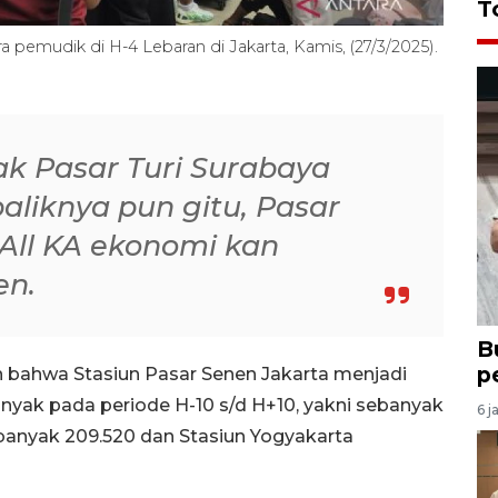
T
 pemudik di H-4 Lebaran di Jakarta, Kamis, (27/3/2025).
ak Pasar Turi Surabaya
baliknya pun gitu, Pasar
 All KA ekonomi kan
en.
B
p
 bahwa Stasiun Pasar Senen Jakarta menjadi
nyak pada periode H-10 s/d H+10, yakni sebanyak
6 j
ebanyak 209.520 dan Stasiun Yogyakarta