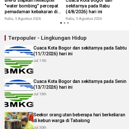
BNPB siapkan helikopter
Cuaca Kota Bogor dan
"water bombing" percepat
sekitarnya pada Rabu
pemadaman kebakaran di
(4/8/2026) hari ini
Bromo
Rabu, 5 Agustus 2026
Rabu, 5 Agustus 2026
Terpopuler - Lingkungan Hidup
Cuaca Kota Bogor dan sekitarnya pada Sabtu
(11/7/2026) hari ini
Jul 11th
Cuaca Kota Bogor dan sekitarnya pada Senin
(13/7/2026) hari ini
Jul 13th
Seekor orang utan beberapa hari berkeliaran
di kebun warga di Tabalong
Jul 30th