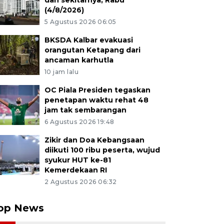
dan sekitarnya, Rabu
(4/8/2026)
5 Agustus 2026 06:05
BKSDA Kalbar evakuasi
orangutan Ketapang dari
ancaman karhutla
10 jam lalu
OC Piala Presiden tegaskan
penetapan waktu rehat 48
jam tak sembarangan
6 Agustus 2026 19:48
Zikir dan Doa Kebangsaan
diikuti 100 ribu peserta, wujud
syukur HUT ke-81
Kemerdekaan RI
2 Agustus 2026 06:32
op News