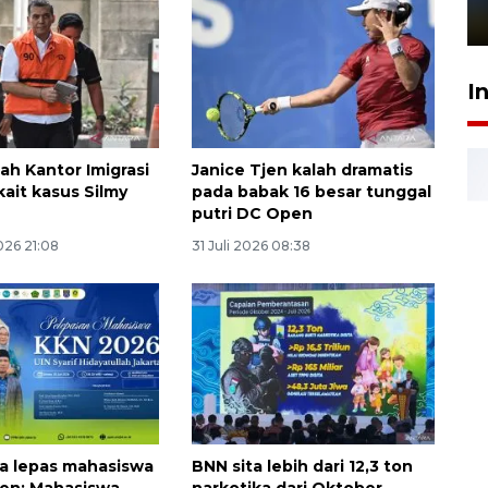
1 Juni 2026 05:47
I
ah Kantor Imigrasi
Janice Tjen kalah dramatis
kait kasus Silmy
pada babak 16 besar tunggal
putri DC Open
026 21:08
31 Juli 2026 08:38
ta lepas mahasiswa
BNN sita lebih dari 12,3 ton