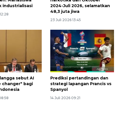
en: Mahasiswa
narkotika dari Oktober
industrialisasi
2024-Juli 2026, selamatkan
48,3 juta jiwa
 12:28
23 Juli 2026 13:45
160 ribu sambungan baru
langga sebut AI
Prediksi pertandingan dan
jaringan gas 2026
e changer" bagi
strategi lapangan Prancis vs
2026-08-07 18:00:00
ndonesia
Spanyol
 08:58
14 Juli 2026 09:21