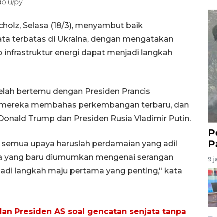
dolu/py
cholz, Selasa (18/3), menyambut baik
ata terbatas di Ukraina, dengan mengatakan
nfrastruktur energi dapat menjadi langkah
telah bertemu dengan Presiden Prancis
 mereka membahas perkembangan terbaru, dan
Donald Trump dan Presiden Rusia Vladimir Putin.
P
P
i semua upaya haruslah perdamaian yang adil
ata yang baru diumumkan mengenai serangan
9 j
jadi langkah maju pertama yang penting," kata
lan Presiden AS soal gencatan senjata tanpa