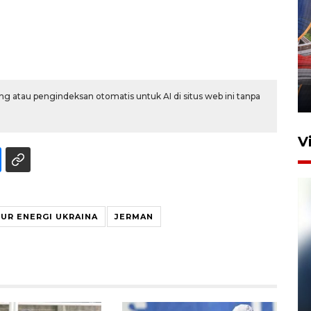
Komisi V DPR tinjau
perlintasan sebidang di
Stasiun Bogor
12 Juni 2026 18:49
g atau pengindeksan otomatis untuk AI di situs web ini tanpa
V
UR ENERGI UKRAINA
JERMAN
Pelanggan Filaha Farm setia
sampai 8 tahan?