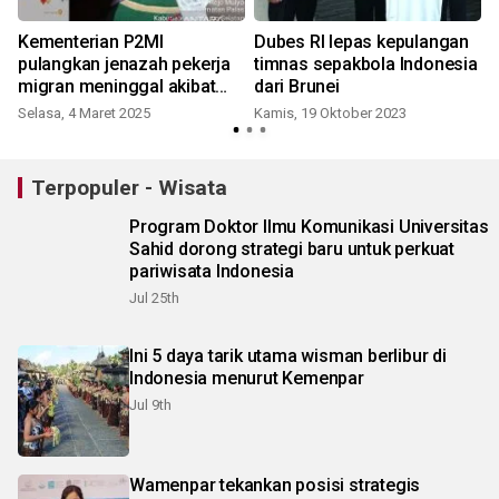
Kementerian P2MI
Dubes RI lepas kepulangan
pulangkan jenazah pekerja
timnas sepakbola Indonesia
migran meninggal akibat
dari Brunei
sakit dari Brunei
Selasa, 4 Maret 2025
Kamis, 19 Oktober 2023
S
Terpopuler - Wisata
Program Doktor Ilmu Komunikasi Universitas
Sahid dorong strategi baru untuk perkuat
pariwisata Indonesia
Jul 25th
Ini 5 daya tarik utama wisman berlibur di
Indonesia menurut Kemenpar
Jul 9th
Wamenpar tekankan posisi strategis