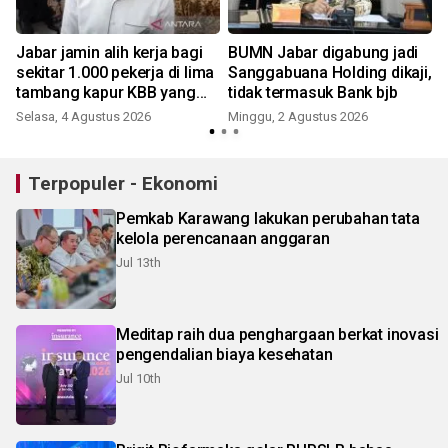
Jabar jamin alih kerja bagi
BUMN Jabar digabung jadi
g
sekitar 1.000 pekerja di lima
Sanggabuana Holding dikaji,
tambang kapur KBB yang
tidak termasuk Bank bjb
R
ditutup
Selasa, 4 Agustus 2026
Minggu, 2 Agustus 2026
Terpopuler - Ekonomi
Pemkab Karawang lakukan perubahan tata
kelola perencanaan anggaran
Jul 13th
Meditap raih dua penghargaan berkat inovasi
pengendalian biaya kesehatan
Jul 10th