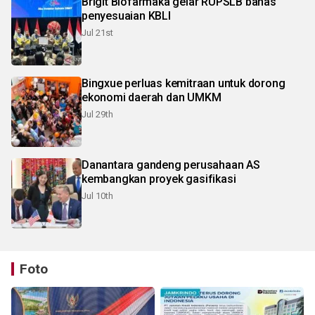
Brigit Biofarmaka gelar RUPSLB bahas
penyesuaian KBLI
Jul 21st
Bingxue perluas kemitraan untuk dorong
ekonomi daerah dan UMKM
Jul 29th
Danantara gandeng perusahaan AS
kembangkan proyek gasifikasi
Jul 10th
Foto