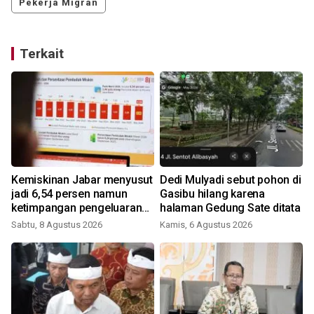
Pekerja Migran
Terkait
Kemiskinan Jabar menyusut
Dedi Mulyadi sebut pohon di
jadi 6,54 persen namun
Gasibu hilang karena
i
ketimpangan pengeluaran
halaman Gedung Sate ditata
meningkat
Sabtu, 8 Agustus 2026
Kamis, 6 Agustus 2026
K