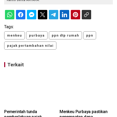
Tags:
menkeu
purbaya
ppn dtp rumah
ppn
pajak pertambahan nilai
Terkait
Pemerintah tunda
Menkeu Purbaya pastikan
pemberlakuan pajak
penempatan dana