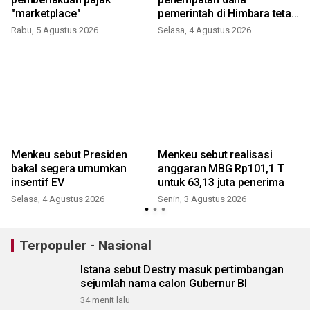
"marketplace"
pemerintah di Himbara tetap
berjalan
Rabu, 5 Agustus 2026
Selasa, 4 Agustus 2026
n
Menkeu sebut Presiden
Menkeu sebut realisasi
bakal segera umumkan
anggaran MBG Rp101,1 T
insentif EV
untuk 63,13 juta penerima
Selasa, 4 Agustus 2026
Senin, 3 Agustus 2026
R
Terpopuler - Nasional
Istana sebut Destry masuk pertimbangan
sejumlah nama calon Gubernur BI
34 menit lalu