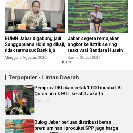
BUMN Jabar digabung jadi
Jabar segera remajakan
Sanggabuana Holding dikaji,
angkot ke listrik seiring
tidak termasuk Bank bjb
reaktivasi Bandara Husein
Minggu, 2 Agustus 2026
Kamis, 30 Juli 2026
J
Terpopuler - Lintas Daerah
Pemprov DKI akan cetak 1.000 mushaf Al
Quran untuk HUT ke-500 Jakarta
2 jam lalu
Bulog Jabar perluas distribusi beras
premium hasil produksi SPP jaga harga