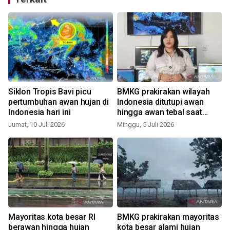
Siklon Tropis Bavi picu
BMKG prakirakan wilayah
pertumbuhan awan hujan di
Indonesia ditutupi awan
Indonesia hari ini
hingga awan tebal saat
S
akhir pekan
Jumat, 10 Juli 2026
Minggu, 5 Juli 2026
Mayoritas kota besar RI
BMKG prakirakan mayoritas
berawan hingga hujan
kota besar alami hujan