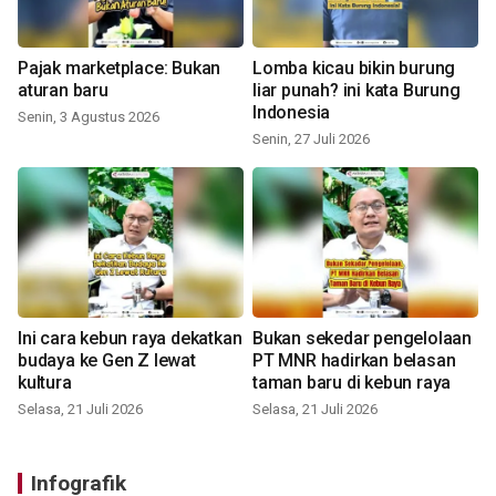
Pajak marketplace: Bukan
Lomba kicau bikin burung
aturan baru
liar punah? ini kata Burung
Indonesia
Senin, 3 Agustus 2026
Senin, 27 Juli 2026
Ini cara kebun raya dekatkan
Bukan sekedar pengelolaan
budaya ke Gen Z lewat
PT MNR hadirkan belasan
kultura
taman baru di kebun raya
Selasa, 21 Juli 2026
Selasa, 21 Juli 2026
Infografik