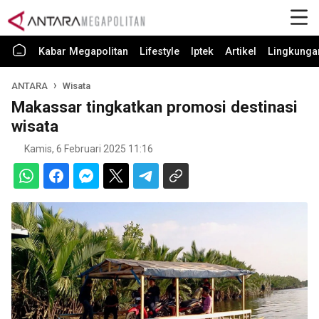
Kabar Megapolitan
Lifestyle
Iptek
Artikel
Lingkunga
ANTARA
Wisata
Makassar tingkatkan promosi destinasi
wisata
Kamis, 6 Februari 2025 11:16