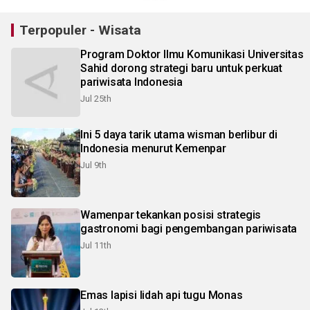
Terpopuler - Wisata
Program Doktor Ilmu Komunikasi Universitas
Sahid dorong strategi baru untuk perkuat
pariwisata Indonesia
Jul 25th
Ini 5 daya tarik utama wisman berlibur di
Indonesia menurut Kemenpar
Jul 9th
Wamenpar tekankan posisi strategis
gastronomi bagi pengembangan pariwisata
Jul 11th
Emas lapisi lidah api tugu Monas