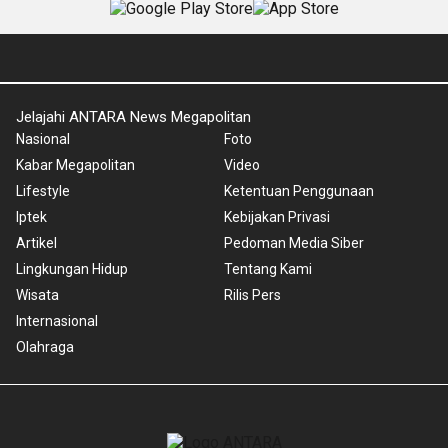
Jelajahi ANTARA News Megapolitan
Nasional
Foto
Kabar Megapolitan
Video
Lifestyle
Ketentuan Penggunaan
Iptek
Kebijakan Privasi
Artikel
Pedoman Media Siber
Lingkungan Hidup
Tentang Kami
Wisata
Rilis Pers
Internasional
Olahraga