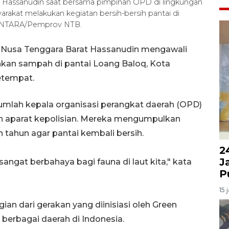
) Hassanudin saat bersama pimpinan OPD di lingkungan
akat melakukan kegiatan bersih-bersih pantai di
. ANTARA/Pemprov NTB.
 Nusa Tenggara Barat Hassanudin mengawali
kan sampah di pantai Loang Baloq, Kota
etempat.
sejumlah kepala organisasi perangkat daerah (OPD)
an aparat kepolisian. Mereka mengumpulkan
tahun agar pantai kembali bersih.
2
J
angat berbahaya bagi fauna di laut kita," kata
P
15 
ian dari gerakan yang diinisiasi oleh Green
 berbagai daerah di Indonesia.