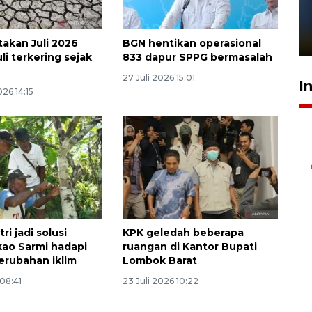
Pelanggan Filaha Farm setia
sampai 8 tahan?
1 Juni 2026 05:47
akan Juli 2026
BGN hentikan operasional
li terkering sejak
833 dapur SPPG bermasalah
27 Juli 2026 15:01
I
26 14:15
ri jadi solusi
KPK geledah beberapa
kao Sarmi hadapi
ruangan di Kantor Bupati
rubahan iklim
Lombok Barat
 08:41
23 Juli 2026 10:22