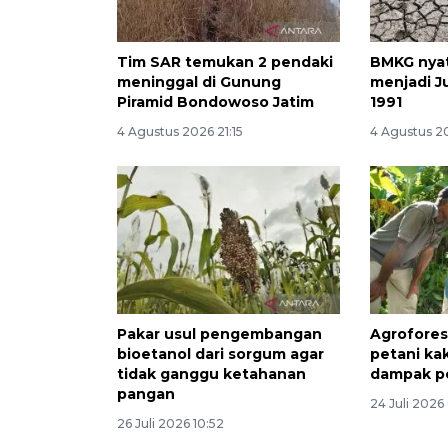
Tim SAR temukan 2 pendaki
BMKG nyat
meninggal di Gunung
menjadi Ju
Piramid Bondowoso Jatim
1991
4 Agustus 2026 21:15
4 Agustus 20
Pakar usul pengembangan
Agroforest
bioetanol dari sorgum agar
petani ka
tidak ganggu ketahanan
dampak pe
pangan
24 Juli 2026
26 Juli 2026 10:52