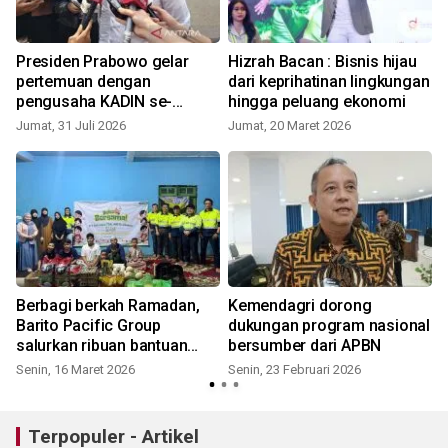
Presiden Prabowo gelar
Hizrah Bacan : Bisnis hijau
pertemuan dengan
dari keprihatinan lingkungan
be
pengusaha KADIN se-
hingga peluang ekonomi
Indonesia
Jumat, 31 Juli 2026
Jumat, 20 Maret 2026
S
Berbagi berkah Ramadan,
Kemendagri dorong
Barito Pacific Group
dukungan program nasional
salurkan ribuan bantuan
bersumber dari APBN
untuk masyarakat
Senin, 16 Maret 2026
Senin, 23 Februari 2026
K
Terpopuler - Artikel