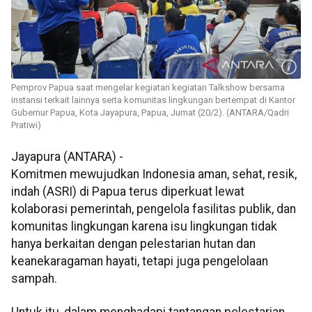
Pemprov Papua saat mengelar kegiatan kegiatan Talkshow bersama
instansi terkait lainnya serta komunitas lingkungan bertempat di Kantor
Gubernur Papua, Kota Jayapura, Papua, Jumat (20/2). (ANTARA/Qadri
Pratiwi)
Jayapura (ANTARA) -
Komitmen mewujudkan Indonesia aman, sehat, resik,
indah (ASRI) di Papua terus diperkuat lewat
kolaborasi pemerintah, pengelola fasilitas publik, dan
komunitas lingkungan karena isu lingkungan tidak
hanya berkaitan dengan pelestarian hutan dan
keanekaragaman hayati, tetapi juga pengelolaan
sampah.
Untuk itu, dalam menghadapi tantangan pelestarian