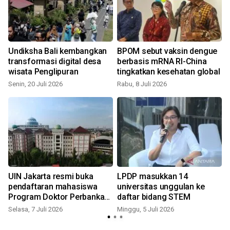
Undiksha Bali kembangkan
BPOM sebut vaksin dengue
transformasi digital desa
berbasis mRNA RI-China
wisata Penglipuran
tingkatkan kesehatan global
Senin, 20 Juli 2026
Rabu, 8 Juli 2026
S
UIN Jakarta resmi buka
LPDP masukkan 14
pendaftaran mahasiswa
universitas unggulan ke
Program Doktor Perbankan
daftar bidang STEM
S
Syariah
Selasa, 7 Juli 2026
Minggu, 5 Juli 2026