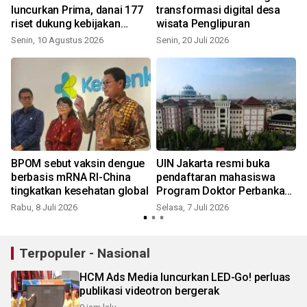
luncurkan Prima, danai 177
transformasi digital desa
riset dukung kebijakan
wisata Penglipuran
negara
Senin, 10 Agustus 2026
Senin, 20 Juli 2026
M
BPOM sebut vaksin dengue
UIN Jakarta resmi buka
berbasis mRNA RI-China
pendaftaran mahasiswa
tingkatkan kesehatan global
Program Doktor Perbankan
Syariah
t
Rabu, 8 Juli 2026
Selasa, 7 Juli 2026
Terpopuler - Nasional
HCM Ads Media luncurkan LED-Go! perluas
publikasi videotron bergerak