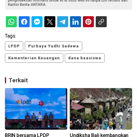
pengindeksan otomatis untuk AI di situs web ini tanpa izin tertulis dari
Kantor Berita ANTARA.
Tags:
LPDP
Purbaya Yudhi Sadewa
Kementerian Keuangan
dana beasiswa
Terkait
i
BRIN bersama LPDP
Undiksha Bali kembangkan