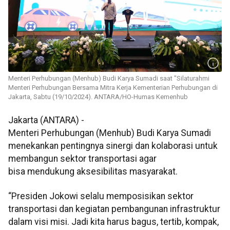
Menteri Perhubungan (Menhub) Budi Karya Sumadi saat "Silaturahmi
Menteri Perhubungan Bersama Mitra Kerja Kementerian Perhubungan di
Jakarta, Sabtu (19/10/2024). ANTARA/HO-Humas Kemenhub
Jakarta (ANTARA) -
Menteri Perhubungan (Menhub) Budi Karya Sumadi
menekankan pentingnya sinergi dan kolaborasi untuk
membangun sektor transportasi agar
bisa mendukung aksesibilitas masyarakat.
“Presiden Jokowi selalu memposisikan sektor
transportasi dan kegiatan pembangunan infrastruktur
dalam visi misi. Jadi kita harus bagus, tertib, kompak,