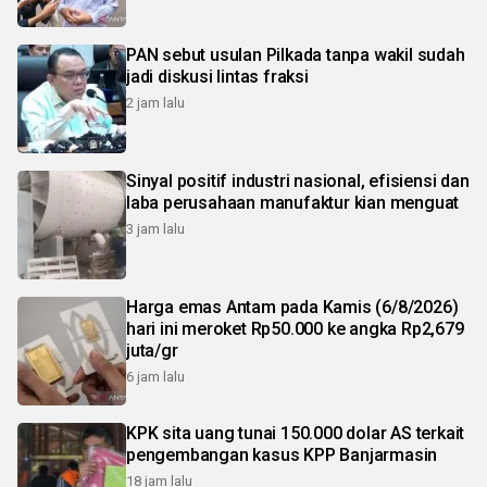
PAN sebut usulan Pilkada tanpa wakil sudah
jadi diskusi lintas fraksi
2 jam lalu
Sinyal positif industri nasional, efisiensi dan
laba perusahaan manufaktur kian menguat
3 jam lalu
Harga emas Antam pada Kamis (6/8/2026)
hari ini meroket Rp50.000 ke angka Rp2,679
juta/gr
6 jam lalu
KPK sita uang tunai 150.000 dolar AS terkait
pengembangan kasus KPP Banjarmasin
18 jam lalu