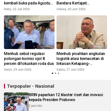
kembali buka pada Agustus
Bandara Kertajati
S
2026
Majalengka-Jabar
Rabu, 22 Juli 2026
Selasa, 30 Juni 2026
Menhub sebut regulasi
Menhub pisahkan angkutan
potongan komisi ojol 8
logistik atasi kemacetan di
persen difokuskan roda dua
lintasan Ketapang-
Gilimanuk
Senin, 29 Juni 2026
Sabtu, 27 Juni 2026
R
Terpopuler - Nasional
BRIN paparkan 12 klaster riset dan inovasi
kepada Presiden Prabowo
2 jam lalu