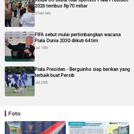
2026 tembus Rp70 miliar
5 hari lalu
FIFA sebut mulai pertimbangkan wacana
Piala Dunia 2030 diikuti 64 tim
Jul 13th
Piala Presiden - Berguinho siap berikan yang
terbaik buat Persib
Jul 25th
Foto