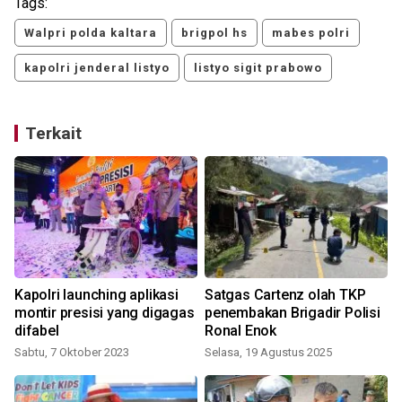
Tags:
Walpri polda kaltara
brigpol hs
mabes polri
kapolri jenderal listyo
listyo sigit prabowo
Terkait
Kapolri launching aplikasi
Satgas Cartenz olah TKP
montir presisi yang digagas
penembakan Brigadir Polisi
difabel
Ronal Enok
Sabtu, 7 Oktober 2023
Selasa, 19 Agustus 2025
M