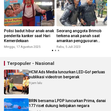
Polisi badut hibur anak-anak
Seorang anggota Brimob
penderita kanker saat Hari
terkena anak panah saat
Kemerdekaan
amankan penggusuran
pemukiman liar
Minggu, 17 Agustus 2025
Rabu, 5 Juli 2023
S
Terpopuler - Nasional
HCM Ads Media luncurkan LED-Go! perluas
publikasi videotron bergerak
9 jam lalu
BRIN bersama LPDP luncurkan Prima, danai
177 riset dukung kebijakan negara