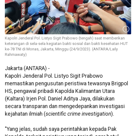
Kapolri Jenderal Pol. Listyo Sigit Prabowo (tengah) saat memberikan
keterangan di sela-sela kegiatan bakti sosial dan bakti kesehatan HUT
ke-78 TNI di Monas, Jakarta, Minggu (24/9/2023). (ANTARA/Laily
Rahmawaty)
Jakarta (ANTARA) -
Kapolri Jenderal Pol. Listyo Sigit Prabowo
memastikan pengusutan peristiwa tewasnya Brigpol
HS, pengawal pribadi Kapolda Kalimantan Utara
(Kaltara) Irjen Pol. Daniel Aditya Jaya, dilakukan
secara transparan dan mengedepankan investigasi
kejahatan ilmiah (
scientific crime investigation
).
"Yang jelas, sudah saya perintahkan kepada Pak