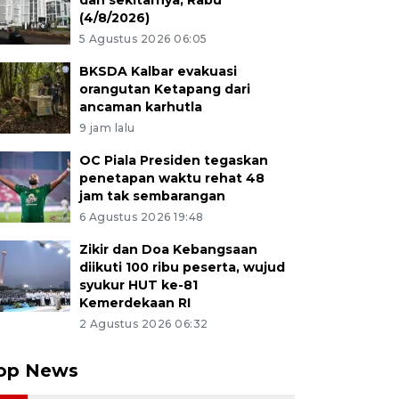
dan sekitarnya, Rabu
(4/8/2026)
5 Agustus 2026 06:05
BKSDA Kalbar evakuasi
orangutan Ketapang dari
ancaman karhutla
9 jam lalu
OC Piala Presiden tegaskan
penetapan waktu rehat 48
jam tak sembarangan
6 Agustus 2026 19:48
Zikir dan Doa Kebangsaan
diikuti 100 ribu peserta, wujud
syukur HUT ke-81
Kemerdekaan RI
2 Agustus 2026 06:32
op News