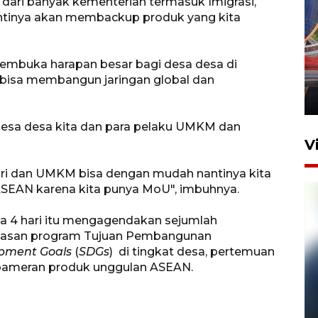
 dari banyak kementerian termasuk Imigrasi,
tinya akan membackup produk yang kita
Komisi V DPR tinjau
perlintasan sebidang di
membuka harapan besar bagi desa desa di
Stasiun Bogor
bisa membangun jaringan global dan
12 Juni 2026 18:49
desa desa kita dan para pelaku UMKM dan
V
ari dan UMKM bisa dengan mudah nantinya kita
ASEAN karena kita punya MoU", imbuhnya.
 4 hari itu mengagendakan sejumlah
hasan program
Tujuan Pembangunan
opment Goals
(
SDGs
)
di tingkat desa, pertemuan
pameran produk unggulan ASEAN.
Pelanggan Filaha Farm setia
sampai 8 tahan?