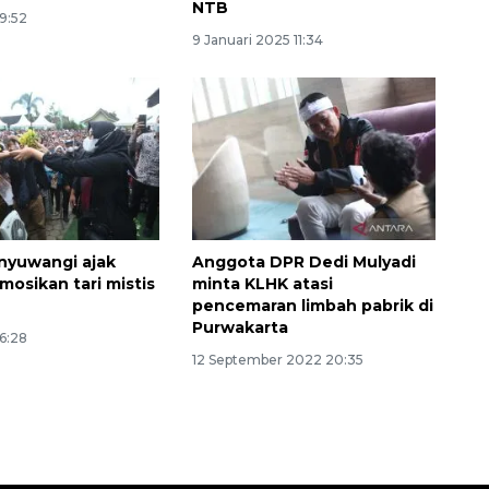
NTB
19:52
9 Januari 2025 11:34
nyuwangi ajak
Anggota DPR Dedi Mulyadi
mosikan tari mistis
minta KLHK atasi
pencemaran limbah pabrik di
Purwakarta
6:28
12 September 2022 20:35