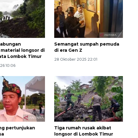
gabungan
Semangat sumpah pemuda
material longsor di
di era Gen Z
sata Lombok Timur
28 Oktober 2025 22:01
026 10:06
160 ribu sambungan baru
jaringan gas 2026
2026-08-07 18:00:00
ng pertunjukan
Tiga rumah rusak akibat
sa
longsor di Lombok Timur