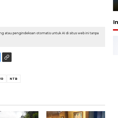
1 Juni 2026 05:47
I
g atau pengindeksan otomatis untuk AI di situs web ini tanpa
UR
NTB