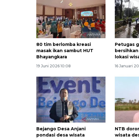
80 tim berlomba kreasi
Petugas 
masak ikan sambut HUT
bersihkan 
Bhayangkara
lokasi wi
19 Juni 2026 10:08
16 Januari 2
Bejango Desa Anjani
NTB doro
pondasi desa wisata
wisata de