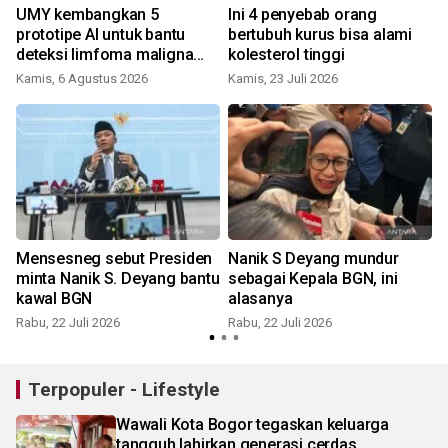
UMY kembangkan 5
Ini 4 penyebab orang
prototipe AI untuk bantu
bertubuh kurus bisa alami
deteksi limfoma maligna
kolesterol tinggi
hingga tumor otak
Kamis, 6 Agustus 2026
Kamis, 23 Juli 2026
S
Mensesneg sebut Presiden
Nanik S Deyang mundur
minta Nanik S. Deyang bantu
sebagai Kepala BGN, ini
kawal BGN
alasanya
Rabu, 22 Juli 2026
Rabu, 22 Juli 2026
S
Terpopuler - Lifestyle
Wawali Kota Bogor tegaskan keluarga
tangguh lahirkan generasi cerdas