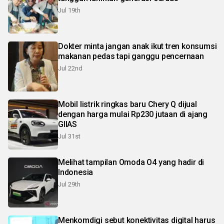
Jul 19th
Dokter minta jangan anak ikut tren konsumsi
makanan pedas tapi ganggu pencernaan
Jul 22nd
Mobil listrik ringkas baru Chery Q dijual
dengan harga mulai Rp230 jutaan di ajang
GIIAS
Jul 31st
Melihat tampilan Omoda O4 yang hadir di
Indonesia
Jul 29th
Menkomdigi sebut konektivitas digital harus