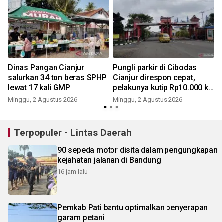
0
Dinas Pangan Cianjur
Pungli parkir di Cibodas
salurkan 34 ton beras SPHP
Cianjur direspon cepat,
lewat 17 kali GMP
pelakunya kutip Rp10.000 ke
pengendara
Minggu, 2 Agustus 2026
Minggu, 2 Agustus 2026
K
Terpopuler - Lintas Daerah
90 sepeda motor disita dalam pengungkapan
kejahatan jalanan di Bandung
16 jam lalu
Pemkab Pati bantu optimalkan penyerapan
garam petani