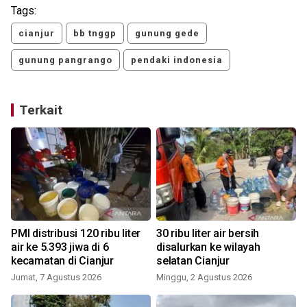
Tags:
cianjur
bb tnggp
gunung gede
gunung pangrango
pendaki indonesia
Terkait
PMI distribusi 120 ribu liter
30 ribu liter air bersih
air ke 5.393 jiwa di 6
disalurkan ke wilayah
kecamatan di Cianjur
selatan Cianjur
Jumat, 7 Agustus 2026
Minggu, 2 Agustus 2026
J